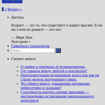
Читать далее
Пагинация
1
2
Вперед »
записей
Цитаты
Возраст — это то, что существует в наших мыслях. Если
вы о нем не думаете — его нет.
—
Марк Твен
Next quote »
Связаться с психологом
Свежие записи
О любви и причинах её возникновения.
Где граница между заботой и контролем?
Прогнозирующие кодирование мозга или как он
строит модель окружающего мира.
Что общего между домашними питомцами,
нейросетями и сказками?
Способность владеть своими эмоциями —
неотъемлемая составляющая эмоционального
интеллекта