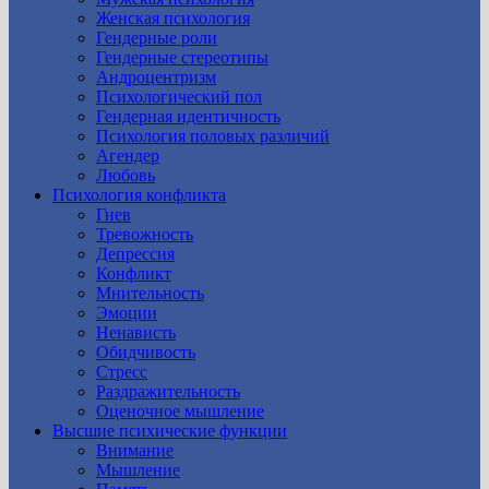
Женская психология
Гендерные роли
Гендерные стереотипы
Андроцентризм
Психологический пол
Гендерная идентичность
Психология половых различий
Агендер
Любовь
Психология конфликта
Гнев
Тревожность
Депрессия
Конфликт
Мнительность
Эмоции
Ненависть
Обидчивость
Стресс
Раздражительность
Оценочное мышление
Высшие психические функции
Внимание
Мышление