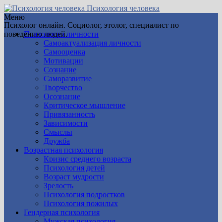
Психология человека
Меню
Психолог онлайн. Социолог, этолог, специалист по
поведению людей.
Психология личности
Самоактуализация личности
Самооценка
Мотивации
Сознание
Саморазвитие
Творчество
Осознание
Критическое мышление
Привязанность
Зависимости
Смыслы
Дружба
Возрастная психология
Кризис среднего возраста
Психология детей
Возраст мудрости
Зрелость
Психология подростков
Психология пожилых
Гендерная психология
Мужская психология