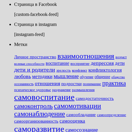
Страница в Facebook
[custom-facebook-feed]
Страница в instagram
[instagram-feed]
Метки
взаимоотношения
Личное пространство
возраст
депрессия
дети
воспитание
восприятие
волевые способности
дети и родители
конфликтология
зрелость
конфликт
мышление
любовь
методики
общение
обучение
общество
практика
отношения
подростки
понимание
осознанность
размышления
психическое здоровье
раздражение
самовоспитание
самодостаточность
самомотивации
самоконтроль
самонаблюдение
самообладание
самоопределение
самооценка
самоорганизованность
саморазвитие
самосознание