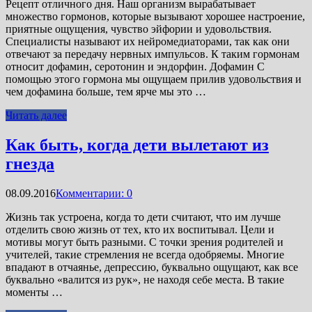
Рецепт отличного дня. Наш организм вырабатывает
множество гормонов, которые вызывают хорошее настроение,
приятные ощущения, чувство эйфории и удовольствия.
Специалисты называют их нейромедиаторами, так как они
отвечают за передачу нервных импульсов. К таким гормонам
относит дофамин, серотонин и эндорфин. Дофамин С
помощью этого гормона мы ощущаем прилив удовольствия и
чем дофамина больше, тем ярче мы это …
Читать далее
Как быть, когда дети вылетают из
гнезда
08.09.2016
Комментарии: 0
Жизнь так устроена, когда то дети считают, что им лучше
отделить свою жизнь от тех, кто их воспитывал. Цели и
мотивы могут быть разными. С точки зрения родителей и
учителей, такие стремления не всегда одобряемы. Многие
впадают в отчаянье, депрессию, буквально ощущают, как все
буквально «валится из рук», не находя себе места. В такие
моменты …