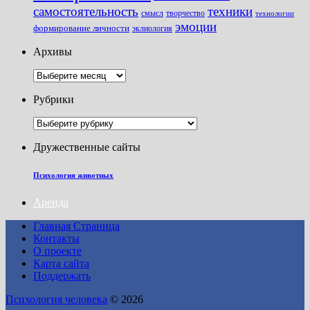
самостоятельность
техники
смысл
творчество
технологии
эмоции
формирование личности
эклиология
Архивы
Архивы
Рубрики
Рубрики
Дружественные сайты
Психология животных
Аренда
Главная Страница
Контакты
О проекте
Карта сайта
Поддержать
Психология человека
© 2026