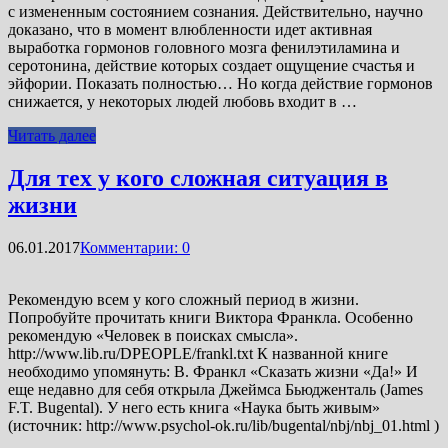
с измененным состоянием сознания. Действительно, научно
доказано, что в момент влюбленности идет активная
выработка гормонов головного мозга фенилэтиламина и
серотонина, действие которых создает ощущение счастья и
эйфории. Показать полностью… Но когда действие гормонов
снижается, у некоторых людей любовь входит в …
Читать далее
Для тех у кого сложная ситуация в
жизни
06.01.2017
Комментарии: 0
Рекомендую всем у кого сложный период в жизни.
Попробуйте прочитать книги Виктора Франкла. Особенно
рекомендую «Человек в поисках смысла».
http://www.lib.ru/DPEOPLE/frankl.txt К названной книге
необходимо упомянуть: В. Франкл «Сказать жизни «Да!» И
еще недавно для себя открыла Джеймса Бьюдженталь (James
F.T. Bugental). У него есть книга «Наука быть живым»
(источник: http://www.psychol-ok.ru/lib/bugental/nbj/nbj_01.html )