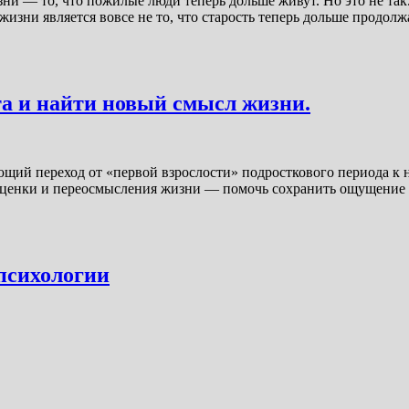
изни — то, что пожилые люди теперь дольше живут. Но это не т
изни является вовсе не то, что старость теперь дольше продолжае
та и найти новый смысл жизни.
щий переход от «первой взрослости» подросткового периода к н
оценки и переосмысления жизни — помочь сохранить ощущение тог
 психологии