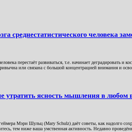
зга среднестатистического человека зам
овека перестаёт развиваться, т.е. начинает деградировать и ко
 непривычна или связана с большой концентрацией внимания и ос
е утратить ясность мышления в любом в
ймера Мэри Шульц (Mary Schulz) даёт советы, как надолго сохр
витесь, тем ниже ваша умственная активность. Недавно проведён