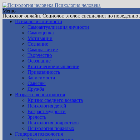
Психология человека
Меню
Психолог онлайн. Социолог, этолог, специалист по поведению
Психология личности
Самоактуализация личности
Самооценка
Мотивации
Сознание
Саморазвитие
Творчество
Осознание
Критическое мышление
Привязанность
Зависимости
Смыслы
Дружба
Возрастная психология
Кризис среднего возраста
Психология детей
Возраст мудрости
Зрелость
Психология подростков
Психология пожилых
Гендерная психология
Мужская психология