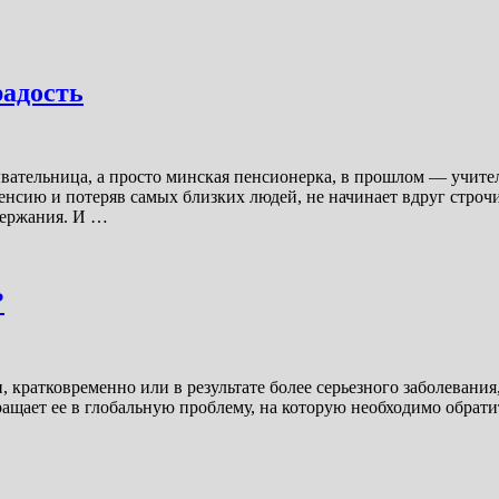
радость
тельница, а просто минская пенсионерка, в прошлом — учитель
енсию и потеряв самых близких людей, не начинает вдруг строч
держания. И …
?
, кратковременно или в результате более серьезного заболевания
вращает ее в глобальную проблему, на которую необходимо обр