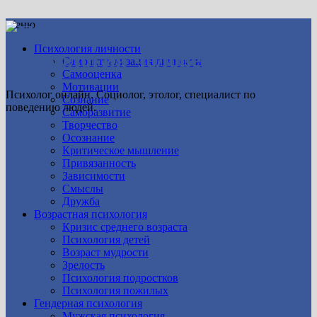
Меню
Психология личности
Психология человека
Самоактуализация личности
Самооценка
Мотивации
Психолог онлайн. Социолог, этолог, специалист по
Сознание
поведению людей.
Саморазвитие
Творчество
Осознание
Критическое мышление
Привязанность
Зависимости
Смыслы
Дружба
Возрастная психология
Кризис среднего возраста
Психология детей
Возраст мудрости
Зрелость
Психология подростков
Психология пожилых
Гендерная психология
Мужская психология