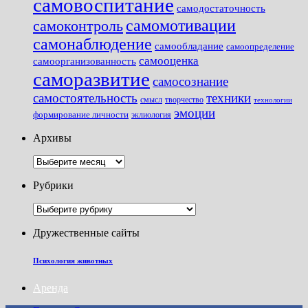
самовоспитание
самодостаточность
самомотивации
самоконтроль
самонаблюдение
самообладание
самоопределение
самооценка
самоорганизованность
саморазвитие
самосознание
самостоятельность
техники
смысл
творчество
технологии
эмоции
формирование личности
эклиология
Архивы
Архивы
Рубрики
Рубрики
Дружественные сайты
Психология животных
Аренда