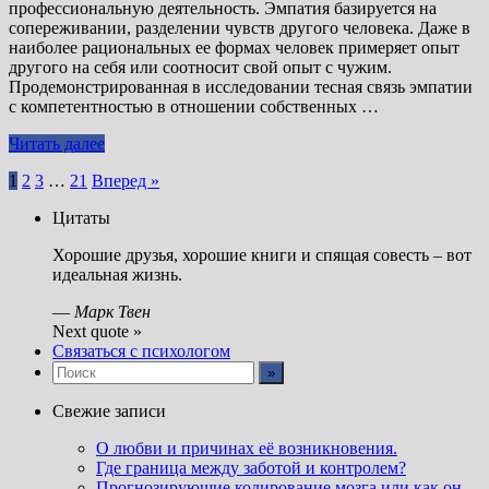
профессиональную деятельность. Эмпатия базируется на
сопереживании, разделении чувств другого человека. Даже в
наиболее рациональных ее формах человек примеряет опыт
другого на себя или соотносит свой опыт с чужим.
Продемонстрированная в исследовании тесная связь эмпатии
с компетентностью в отношении собственных …
Читать далее
Пагинация
1
2
3
…
21
Вперед »
записей
Цитаты
Хорошие друзья, хорошие книги и спящая совесть – вот
идеальная жизнь.
—
Марк Твен
Next quote »
Связаться с психологом
Свежие записи
О любви и причинах её возникновения.
Где граница между заботой и контролем?
Прогнозирующие кодирование мозга или как он