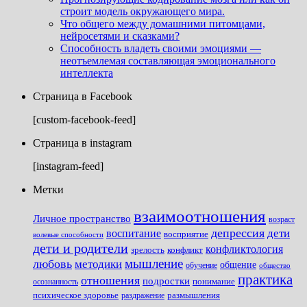
строит модель окружающего мира.
Что общего между домашними питомцами,
нейросетями и сказками?
Способность владеть своими эмоциями —
неотъемлемая составляющая эмоционального
интеллекта
Страница в Facebook
[custom-facebook-feed]
Страница в instagram
[instagram-feed]
Метки
взаимоотношения
Личное пространство
возраст
депрессия
дети
воспитание
восприятие
волевые способности
дети и родители
конфликтология
зрелость
конфликт
мышление
любовь
методики
общение
обучение
общество
практика
отношения
подростки
понимание
осознанность
размышления
психическое здоровье
раздражение