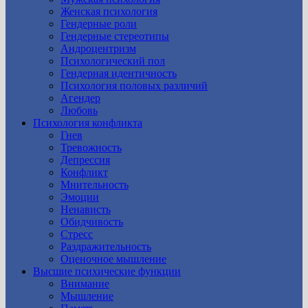
Женская психология
Гендерные роли
Гендерные стереотипы
Андроцентризм
Психологический пол
Гендерная идентичность
Психология половых различий
Агендер
Любовь
Психология конфликта
Гнев
Тревожность
Депрессия
Конфликт
Мнительность
Эмоции
Ненависть
Обидчивость
Стресс
Раздражительность
Оценочное мышление
Высшие психические функции
Внимание
Мышление