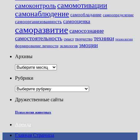
самомотивации
самоконтроль
самонаблюдение
самообладание
самоопределение
самооценка
самоорганизованность
саморазвитие
самосознание
самостоятельность
техники
смысл
творчество
технологии
эмоции
формирование личности
эклиология
Архивы
Архивы
Рубрики
Рубрики
Дружественные сайты
Психология животных
Аренда
Главная Страница