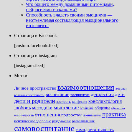
Что общего между домашними питомцами,
нейросетями и сказками?
Способность владеть своими эмоциями —
неотъемлемая составляющая эмоционального
интеллекта
Страница в Facebook
[custom-facebook-feed]
Страница в instagram
[instagram-feed]
Метки
взаимоотношения
Личное пространство
возраст
депрессия
дети
воспитание
восприятие
волевые способности
дети и родители
конфликтология
зрелость
конфликт
мышление
любовь
методики
общение
обучение
общество
практика
отношения
подростки
понимание
осознанность
размышления
психическое здоровье
раздражение
самовоспитание
самодостаточность