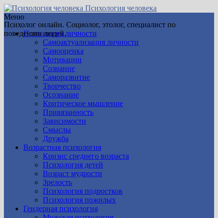
Психология человека
Меню
Психолог онлайн. Социолог, этолог, специалист по
поведению людей.
Психология личности
Самоактуализация личности
Самооценка
Мотивации
Сознание
Саморазвитие
Творчество
Осознание
Критическое мышление
Привязанность
Зависимости
Смыслы
Дружба
Возрастная психология
Кризис среднего возраста
Психология детей
Возраст мудрости
Зрелость
Психология подростков
Психология пожилых
Гендерная психология
Мужская психология