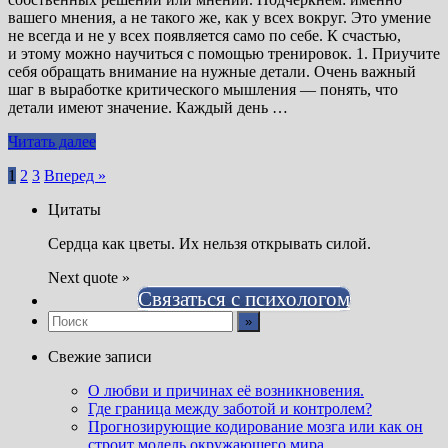
вашего мнения, а не такого же, как у всех вокруг. Это умение
не всегда и не у всех появляется само по себе. К счастью,
и этому можно научиться с помощью тренировок. 1. Приучите
себя обращать внимание на нужные детали. Очень важный
шаг в выработке критического мышления — понять, что
детали имеют значение. Каждый день …
Читать далее
Пагинация
1
2
3
Вперед »
записей
Цитаты
Сердца как цветы. Их нельзя открывать силой.
Next quote »
Связаться с психологом
Свежие записи
О любви и причинах её возникновения.
Где граница между заботой и контролем?
Прогнозирующие кодирование мозга или как он
строит модель окружающего мира.