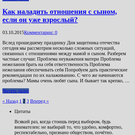
Как наладить отношения с сыном,
если он уже взрослый?
03.10.2015
Комментарии: 0
Вслед прошедшему празднику Дня защитника отечества
сегодня мы рассмотрим несколько сложных ситуаций,
связанных с отношениями между мамой и сыном. Разберем
частные случаи: Проблема неуважения матери Проблема
нежелания брать на себя ответственность Проблема
нежелания обеспечивать себя Попробуем дать практические
рекомендации по их налаживанию. С чего же начинаются
проблемы? Мамы очень любят сына. И бывает так крепко, …
Читать далее
Пагинация
« Назад
1
2
3
Вперед »
записей
Цитаты
Всякий раз, когда стоишь перед выбором, будь
внимателен: не выбирай то, что удобно, комфортно,
респектабельно, признано обществом, почётно.