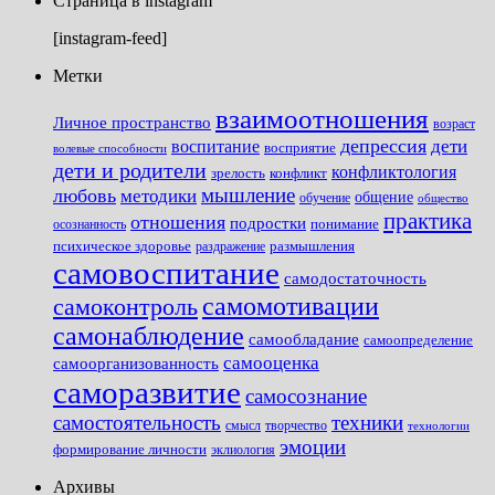
Страница в instagram
[instagram-feed]
Метки
взаимоотношения
Личное пространство
возраст
депрессия
дети
воспитание
восприятие
волевые способности
дети и родители
конфликтология
зрелость
конфликт
мышление
любовь
методики
общение
обучение
общество
практика
отношения
подростки
понимание
осознанность
размышления
психическое здоровье
раздражение
самовоспитание
самодостаточность
самомотивации
самоконтроль
самонаблюдение
самообладание
самоопределение
самооценка
самоорганизованность
саморазвитие
самосознание
самостоятельность
техники
смысл
творчество
технологии
эмоции
формирование личности
эклиология
Архивы