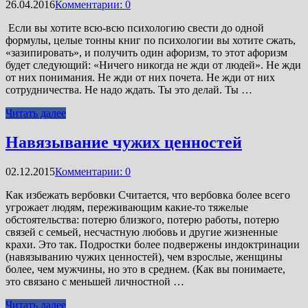
26.04.2016
Комментарии: 0
Если вы хотите всю-всю психологию свести до одной
формулы, целые тонны книг по психологии вы хотите сжать,
«зазипировать», и получить один афоризм, то этот афоризм
будет следующий: «Ничего никогда не жди от людей». Не жди
от них понимания. Не жди от них почета. Не жди от них
сотрудничества. Не надо ждать. Ты это делай. Ты …
Читать далее
Навязывание чужих ценностей
02.12.2015
Комментарии: 0
Как избежать вербовки Считается, что вербовка более всего
угрожает людям, переживающим какие-то тяжелые
обстоятельства: потерю близкого, потерю работы, потерю
связей с семьей, несчастную любовь и другие жизненные
крахи. Это так. Подростки более подвержены индоктринации
(навязыванию чужих ценностей), чем взрослые, женщины
более, чем мужчины, но это в среднем. (Как вы понимаете,
это связано с меньшей личностной …
Читать далее