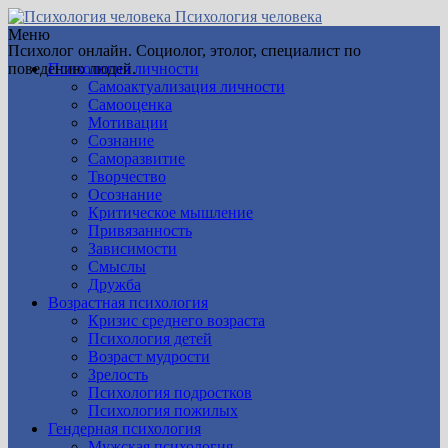
Психология человека
Меню
Психолог онлайн. Социолог, этолог, специалист по
поведению людей.
Психология личности
Самоактуализация личности
Самооценка
Мотивации
Сознание
Саморазвитие
Творчество
Осознание
Критическое мышление
Привязанность
Зависимости
Смыслы
Дружба
Возрастная психология
Кризис среднего возраста
Психология детей
Возраст мудрости
Зрелость
Психология подростков
Психология пожилых
Гендерная психология
Мужская психология