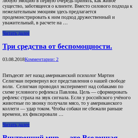
любую эмоцию в первую очередь принять, как живое
существо, заботящееся о клиенте. Вместо силового подхода к
нежелательным эмоциям здесь предлагается
продемонстрировать к ним подход дружественный и
уважительный, в расчете на …
Читать далее
Три средства от беспомощности.
03.08.2018
Комментарии: 2
Пятьдесят лет назад американский психолог Мартин
Селигман перевернул все представления о нашей свободе
воли. Селигман проводил эксперимент над собаками по
схеме условного рефлекса Павлова. Цель — сформировать
рефлекс страха на звук сигнала. Если у российского учёного
животные по звонку получали мясо, то у американского
коллеги — удар током. Чтобы собаки не сбежали раньше
времени, их фиксировали …
Читать далее
Внутренний мир — это Вселенная.