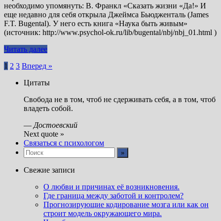
необходимо упомянуть: В. Франкл «Сказать жизни «Да!» И
еще недавно для себя открыла Джеймса Бьюдженталь (James
F.T. Bugental). У него есть книга «Наука быть живым»
(источник: http://www.psychol-ok.ru/lib/bugental/nbj/nbj_01.html )
Читать далее
Пагинация
1
2
3
Вперед »
записей
Цитаты
Свобода не в том, чтоб не сдерживать себя, а в том, чтоб
владеть собой.
—
Достоевский
Next quote »
Связаться с психологом
Свежие записи
О любви и причинах её возникновения.
Где граница между заботой и контролем?
Прогнозирующие кодирование мозга или как он
строит модель окружающего мира.