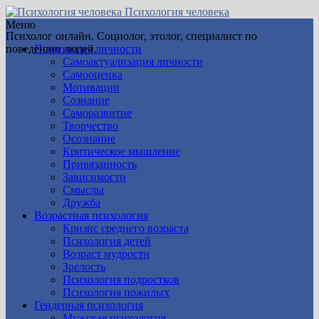
Психология человека
Меню
Психолог онлайн. Социолог, этолог, специалист по
поведению людей.
Психология личности
Самоактуализация личности
Самооценка
Мотивации
Сознание
Саморазвитие
Творчество
Осознание
Критическое мышление
Привязанность
Зависимости
Смыслы
Дружба
Возрастная психология
Кризис среднего возраста
Психология детей
Возраст мудрости
Зрелость
Психология подростков
Психология пожилых
Гендерная психология
Мужская психология