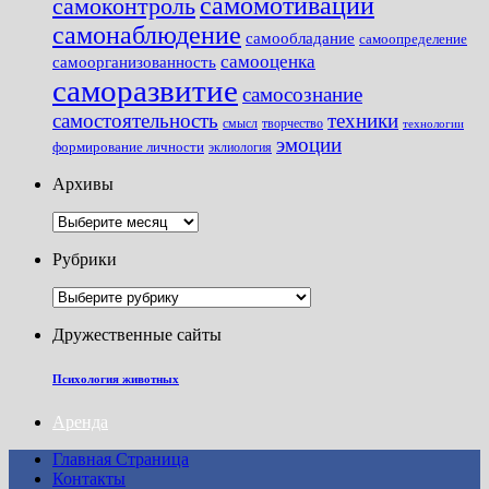
самомотивации
самоконтроль
самонаблюдение
самообладание
самоопределение
самооценка
самоорганизованность
саморазвитие
самосознание
самостоятельность
техники
смысл
творчество
технологии
эмоции
формирование личности
эклиология
Архивы
Архивы
Рубрики
Рубрики
Дружественные сайты
Психология животных
Аренда
Главная Страница
Контакты