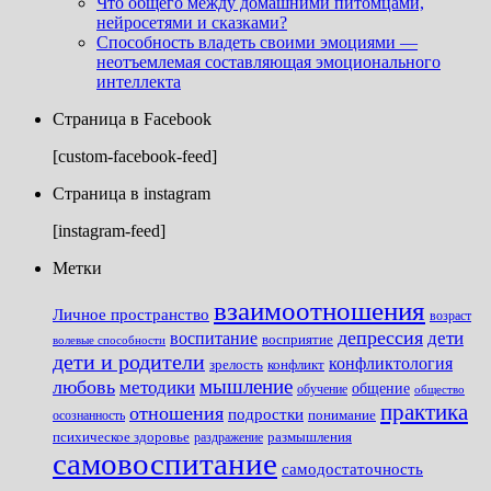
Что общего между домашними питомцами,
нейросетями и сказками?
Способность владеть своими эмоциями —
неотъемлемая составляющая эмоционального
интеллекта
Страница в Facebook
[custom-facebook-feed]
Страница в instagram
[instagram-feed]
Метки
взаимоотношения
Личное пространство
возраст
депрессия
дети
воспитание
восприятие
волевые способности
дети и родители
конфликтология
зрелость
конфликт
мышление
любовь
методики
общение
обучение
общество
практика
отношения
подростки
понимание
осознанность
размышления
психическое здоровье
раздражение
самовоспитание
самодостаточность