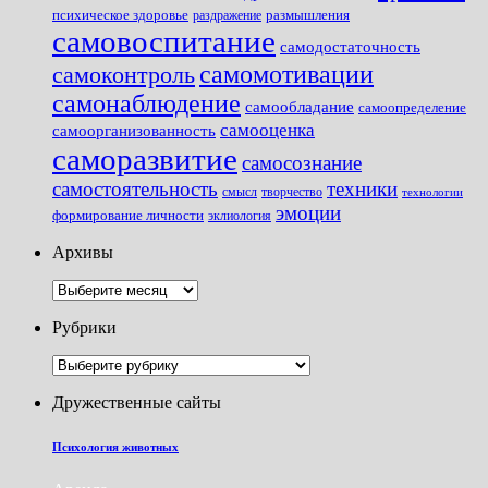
размышления
психическое здоровье
раздражение
самовоспитание
самодостаточность
самомотивации
самоконтроль
самонаблюдение
самообладание
самоопределение
самооценка
самоорганизованность
саморазвитие
самосознание
самостоятельность
техники
смысл
творчество
технологии
эмоции
формирование личности
эклиология
Архивы
Архивы
Рубрики
Рубрики
Дружественные сайты
Психология животных