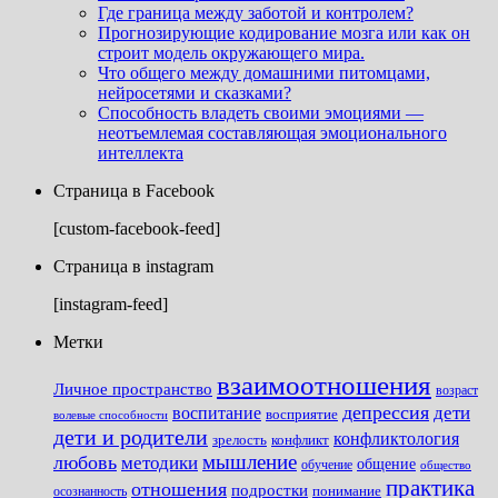
Где граница между заботой и контролем?
Прогнозирующие кодирование мозга или как он
строит модель окружающего мира.
Что общего между домашними питомцами,
нейросетями и сказками?
Способность владеть своими эмоциями —
неотъемлемая составляющая эмоционального
интеллекта
Страница в Facebook
[custom-facebook-feed]
Страница в instagram
[instagram-feed]
Метки
взаимоотношения
Личное пространство
возраст
депрессия
дети
воспитание
восприятие
волевые способности
дети и родители
конфликтология
зрелость
конфликт
мышление
любовь
методики
общение
обучение
общество
практика
отношения
подростки
понимание
осознанность