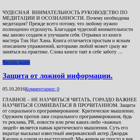
ЧУДЕСНАЯ ВНИМАТЕЛЬНОСТЬ РУКОВОДСТВО ПО
МЕДИТАЦИИ И ОСОЗНАННОСТИ. Почему необходима
медитация? Прежде всего потому, что любому нужно
полноценно отдохнуть. Благодаря чудесной внимательности
мы заново создаем и улучшаем себя. Отрывки из книги
мастера Тик Нат Хана. Книга отличается простым и ясным
описанием упражнений, которыми лю­бой может сразу же
заняться на практике. Слова книги таят в себе заботу …
Читать далее
Защита от ложной информации.
05.10.2016
Комментарии: 0
ГЛАВНОЕ – НЕ НАУЧИТЬСЯ ЧИТАТЬ, ГОРАЗДО ВАЖНЕЕ
НАУЧИТЬСЯ СОМНЕВАТЬСЯ В ПРОЧИТАННОМ. Защита
от социального программирования: Критическое мышление.
Оружием против лжи социального программирования, будь
то реклама, PR, новости или речи каких-либо «важных
людей» является навык критического мышления. Суть его
вкратце высказал известный американский актер Джордж
Карлин в одном из выступлений: Мы живем не просто в век