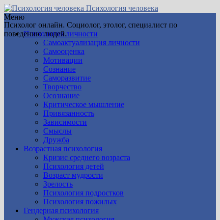
Психология человека
Меню
Психолог онлайн. Социолог, этолог, специалист по
поведению людей.
Психология личности
Самоактуализация личности
Самооценка
Мотивации
Сознание
Саморазвитие
Творчество
Осознание
Критическое мышление
Привязанность
Зависимости
Смыслы
Дружба
Возрастная психология
Кризис среднего возраста
Психология детей
Возраст мудрости
Зрелость
Психология подростков
Психология пожилых
Гендерная психология
Мужская психология