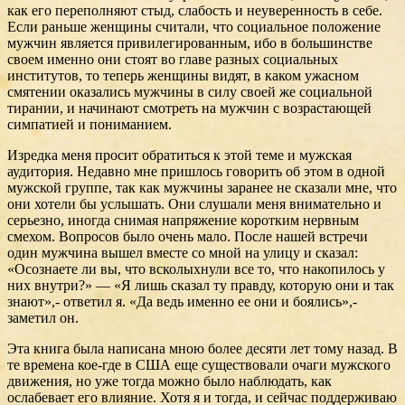
как его переполняют стыд, слабость и неуверенность в себе.
Если раньше женщины считали, что социальное положение
мужчин является привилегированным, ибо в большинстве
своем именно они стоят во главе разных социальных
институтов, то теперь женщины видят, в каком ужасном
смятении оказались мужчины в силу своей же социальной
тирании, и начинают смотреть на мужчин с возрастающей
симпатией и пониманием.
Изредка меня просит обратиться к этой теме и мужская
аудитория. Недавно мне пришлось говорить об этом в одной
мужской группе, так как мужчины заранее не сказали мне, что
они хотели бы услышать. Они слушали меня внимательно и
серьезно, иногда снимая напряжение коротким нервным
смехом. Вопросов было очень мало. После нашей встречи
один мужчина вышел вместе со мной на улицу и сказал:
«Осознаете ли вы, что всколыхнули все то, что накопилось у
них внутри?» — «Я лишь сказал ту правду, которую они и так
знают»,- ответил я. «Да ведь именно ее они и боялись»,-
заметил он.
Эта книга была написана мною более десяти лет тому назад. В
те времена кое-где в США еще существовали очаги мужского
движения, но уже тогда можно было наблюдать, как
ослабевает его влияние. Хотя я и тогда, и сейчас поддерживаю