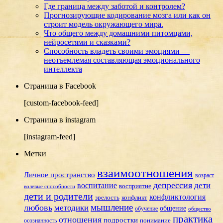
Где граница между заботой и контролем?
Прогнозирующие кодирование мозга или как он
строит модель окружающего мира.
Что общего между домашними питомцами,
нейросетями и сказками?
Способность владеть своими эмоциями —
неотъемлемая составляющая эмоционального
интеллекта
Страница в Facebook
[custom-facebook-feed]
Страница в instagram
[instagram-feed]
Метки
взаимоотношения
Личное пространство
возраст
депрессия
дети
воспитание
восприятие
волевые способности
дети и родители
конфликтология
зрелость
конфликт
мышление
любовь
методики
общение
обучение
общество
практика
отношения
подростки
понимание
осознанность