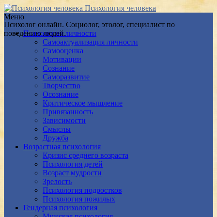
Психология человека
Меню
Психолог онлайн. Социолог, этолог, специалист по
поведению людей.
Психология личности
Самоактуализация личности
Самооценка
Мотивации
Сознание
Саморазвитие
Творчество
Осознание
Критическое мышление
Привязанность
Зависимости
Смыслы
Дружба
Возрастная психология
Кризис среднего возраста
Психология детей
Возраст мудрости
Зрелость
Психология подростков
Психология пожилых
Гендерная психология
Мужская психология