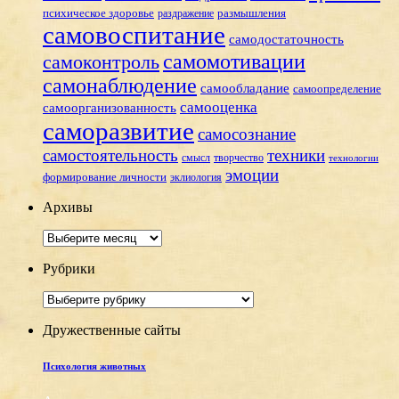
размышления
психическое здоровье
раздражение
самовоспитание
самодостаточность
самомотивации
самоконтроль
самонаблюдение
самообладание
самоопределение
самооценка
самоорганизованность
саморазвитие
самосознание
самостоятельность
техники
смысл
творчество
технологии
эмоции
формирование личности
эклиология
Архивы
Архивы
Рубрики
Рубрики
Дружественные сайты
Психология животных