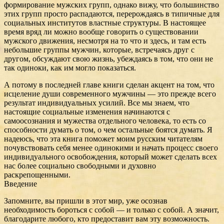
формирование мужских групп, однако вижу, что большинство
этих групп просто распадаются, перерождаясь в типичные для
социальных институтов властные структуры. В настоящее
время вряд ли можно вообще говорить о существовании
мужского движения, несмотря на то что и здесь, и там есть
небольшие группы мужчин, которые, встречаясь друг с
другом, обсуждают свою жизнь, убеждаясь в том, что они не
так одиноки, как им могло показаться.
А потому в последней главе книги сделан акцент на том, что
исцеление души современного мужчины — это прежде всего
результат индивидуальных усилий. Все мы знаем, что
настоящие социальные изменения начинаются с
самоосознания и мужества отдельного человека, то есть со
способности думать о том, о чем остальные боятся думать. Я
надеюсь, что эта книга поможет моим русским читателям
почувствовать себя менее одинокими и начать процесс своего
индивидуального освобождения, который может сделать всех
нас более социально свободными и духовно
раскрепощенными.
Введение
Запомните, вы пришли в этот мир, уже осознав
необходимость бороться с собой — и только с собой. А значит,
благодарите любого, кто предоставит вам эту возможность.