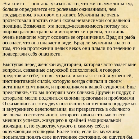
Эта книга — попытка указать на то, что жизнь мужчины куда
больше определяется его ролевыми ожиданиями, чем
государством, в котором он живет. Мужчины не очень
протестовали против своей якобы независимой социальной
позиции. Возможно, эта псевдо-независимость потому так
широко распространена и исторически прочна, что лишь
очень немногие могут осознать ее ограничения. Вряд ли рыба
осознает, что она плавает в воде. Вряд ли мужчины знают о
том, что на протяжении целых веков они плыли по течению и
подвергали себя опасности.
Выступая перед женской аудиторией, которая часто задает мне
вопросы, связанные с мужской психологией, я говорю:
представьте себе, что вы утратили контакт с той внутренней,
инстинктивной силой, которую всегда считали и своим
истинным спутником, и проводником к вашей сущности. Еще
представьте, что вы потеряли всех близких Друзей и подруг, с
которыми могли поделиться своими тревогами и проблемами.
Отказавшись от этих двух постоянных источников поддержки
и внутреннего целеполагания, вы превратитесь в обычного
человека, состоятельность которого зависит только от его
внешних успехов, живущего в крайней эмоциональной
изоляции и, по существу, чужого и самому себе, и
окружающим его людям. Более того, если бы мужчина
попытался понять свое внутреннее состояние, он ощутил бы,