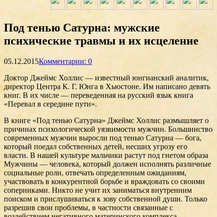
Под тенью Сатурна: мужские
психические травмы и их исцеление
05.12.2015
Комментарии: 0
Доктор Джеймс Холлис — известный юнгианский аналитик,
директор Центра К. Г. Юнга в Хьюстоне. Им написано девять
книг. В их числе — переведенная на русский язык книга
«Перевал в середине пути».
В книге «Под тенью Сатурна» Джеймс Холлис размышляет о
причинах психологической уязвимости мужчин. Большинство
современных мужчин выросли под тенью Сатурна — бога,
который поедал собственных детей, несших угрозу его
власти. В нашей культуре мальчики растут под гнетом образа
Мужчины — человека, который должен исполнять различные
социальные роли, отвечать определенным ожиданиям,
участвовать в конкурентной борьбе и враждовать со своими
соперниками. Никто не учит их заниматься внутренним
поиском и прислушиваться к зову собственной души. Только
разрешив свои проблемы, в частности связанные с
воздействием негативного материнского комплекса,