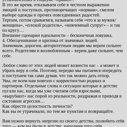
В это же время, отказываем себе в честном выражении
эмоций и поступках, противоречащих «нормам», смелом
выборе одежды и прочих повседневных радостей.
Терпим, потом срываемся, называем себя «что я за мужик/
женщина», «плохой родитель», «никчемный супруг» – и так
по кругу…
Внешние сценарии идеальности – бесконечная ловушка.
4. Обесценивание и критика от значимых людей.
Значимым, дорогим, авторитетным людям мы верим сильнее
всего. Родителям и возлюбленным – верим даже сильнее, чем
себе.
Любое слово от этих людей может вознести нас – а может и
убрать веру в себя. Поэтому, нередко мы пытаемся опередить
и поступаем так сами думая, что так можно дать отпор.
Увы, не всем нам повезло с корректностью родных и
партнеров. Отдельные слова и ситуации которые в детстве
пугали нас, когда мы уже считаем себя взрослыми,
«вырубают» нас порой из реальности, раздражая и приводя в
состояние агрессии…
Как обрести целостность личности?
Как вы ее утрачивали, по тем же пунктам и возвращайте.
Вам нужно вернуть энергию из своего детства, полюбить себя
того — кем вы были в детстве, наполнив того себя