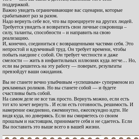
поддержкой.
Важно увидеть ограничивающие вас сценарии, которые
срабатывают раз за разом.
Надо вернуть себе все, что вы проецируете на других людей.
Требуется увидеть и возвратить свои личные сокровища –
силу, таланты, способности – и направить на свою
реализацию.
И, конечно, соединиться с возвращенными частями себя. Это
непростой и вдумчивый труд. Он требует времени, чтобы
побыть наедине с собой. Он требует честности и даже
смелости — жить в инфантильных иллюзиях куда легче… Но,
если вы решитесь на эту работу — поверьте, результаты
превзойдут ваши ожидания.
Вы не станете вечно улыбчивым «успешным» суперменом из
рекламных роликов. Но вы станете собой — и будете
счастливы быть собой.
На самом деле не все так просто. Вернуть можно, если есть
тот кто хочет вернуть . И если есть готовность, решимость. И
намерение ежедневно, ежеминутно, ежесекундно идти. Не
видя куда, но доверяясь. Если вы смиряетесь со своим
прошлым и настоящим, принимаете себя и не сдаетесь. Если
Вы поставить это выше всего в вашей жизни.