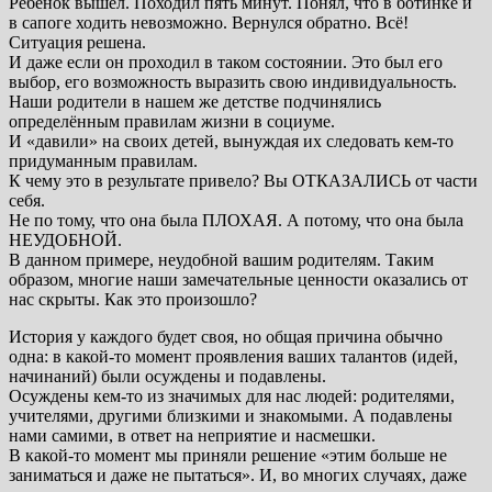
Ребёнок вышел. Походил пять минут. Понял, что в ботинке и
в сапоге ходить невозможно. Вернулся обратно. Всё!
Ситуация решена.
И даже если он проходил в таком состоянии. Это был его
выбор, его возможность выразить свою индивидуальность.
Наши родители в нашем же детстве подчинялись
определённым правилам жизни в социуме.
И «давили» на своих детей, вынуждая их следовать кем-то
придуманным правилам.
К чему это в результате привело? Вы ОТКАЗАЛИСЬ от части
себя.
Не по тому, что она была ПЛОХАЯ. А потому, что она была
НЕУДОБНОЙ.
В данном примере, неудобной вашим родителям. Таким
образом, многие наши замечательные ценности оказались от
нас скрыты. Как это произошло?
История у каждого будет своя, но общая причина обычно
одна: в какой-то момент проявления ваших талантов (идей,
начинаний) были осуждены и подавлены.
Осуждены кем-то из значимых для нас людей: родителями,
учителями, другими близкими и знакомыми. А подавлены
нами самими, в ответ на неприятие и насмешки.
В какой-то момент мы приняли решение «этим больше не
заниматься и даже не пытаться». И, во многих случаях, даже