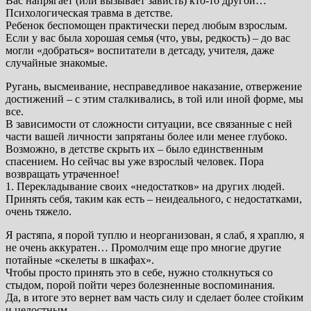
Вас напрягает (или вызывает зависть) кто-то другой…
Психологическая травма в детстве.
Ребенок беспомощен практически перед любым взрослым.
Если у вас была хорошая семья (что, увы, редкость) – до вас
могли «добраться» воспитатели в детсаду, учителя, даже
случайные знакомые.
Ругань, высмеивание, несправедливое наказание, отвержение
достижений – с этим сталкивались, в той или иной форме, мы
все.
В зависимости от сложности ситуации, все связанные с ней
части вашей личности запрятаны более или менее глубоко.
Возможно, в детстве скрыть их – было единственным
спасением. Но сейчас вы уже взрослый человек. Пора
возвращать утраченное!
1. Перекладывание своих «недостатков» на других людей.
Принять себя, таким как есть – неидеального, с недостатками,
очень тяжело.
Я растяпа, я порой туплю и неорганизован, я слаб, я храплю, я
не очень аккуратен… Промолчим еще про многие другие
потайные «скелеты в шкафах».
Чтобы просто принять это в себе, нужно столкнуться со
стыдом, порой пойти через болезненные воспоминания.
Да, в итоге это вернет вам часть силу и сделает более стойким
и целостным.