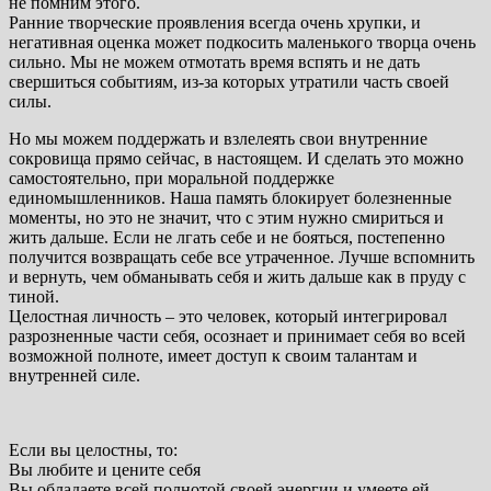
не помним этого.
Ранние творческие проявления всегда очень хрупки, и
негативная оценка может подкосить маленького творца очень
сильно. Мы не можем отмотать время вспять и не дать
свершиться событиям, из-за которых утратили часть своей
силы.
Но мы можем поддержать и взлелеять свои внутренние
сокровища прямо сейчас, в настоящем. И сделать это можно
самостоятельно, при моральной поддержке
единомышленников. Наша память блокирует болезненные
моменты, но это не значит, что с этим нужно смириться и
жить дальше. Если не лгать себе и не бояться, постепенно
получится возвращать себе все утраченное. Лучше вспомнить
и вернуть, чем обманывать себя и жить дальше как в пруду с
тиной.
Целостная личность – это человек, который интегрировал
разрозненные части себя, осознает и принимает себя во всей
возможной полноте, имеет доступ к своим талантам и
внутренней силе.
Если вы целостны, то:
Вы любите и цените себя
Вы обладаете всей полнотой своей энергии и умеете ей