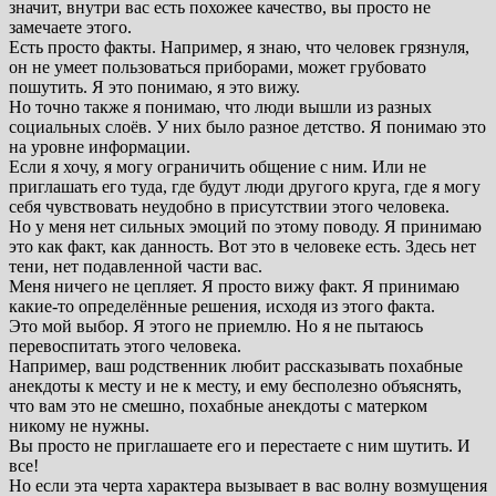
значит, внутри вас есть похожее качество, вы просто не
замечаете этого.
Есть просто факты. Например, я знаю, что человек грязнуля,
он не умеет пользоваться приборами, может грубовато
пошутить. Я это понимаю, я это вижу.
Но точно также я понимаю, что люди вышли из разных
социальных слоёв. У них было разное детство. Я понимаю это
на уровне информации.
Если я хочу, я могу ограничить общение с ним. Или не
приглашать его туда, где будут люди другого круга, где я могу
себя чувствовать неудобно в присутствии этого человека.
Но у меня нет сильных эмоций по этому поводу. Я принимаю
это как факт, как данность. Вот это в человеке есть. Здесь нет
тени, нет подавленной части вас.
Меня ничего не цепляет. Я просто вижу факт. Я принимаю
какие-то определённые решения, исходя из этого факта.
Это мой выбор. Я этого не приемлю. Но я не пытаюсь
перевоспитать этого человека.
Например, ваш родственник любит рассказывать похабные
анекдоты к месту и не к месту, и ему бесполезно объяснять,
что вам это не смешно, похабные анекдоты с матерком
никому не нужны.
Вы просто не приглашаете его и перестаете с ним шутить. И
все!
Но если эта черта характера вызывает в вас волну возмущения