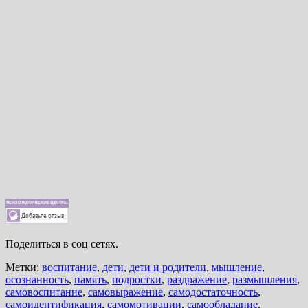
Поделиться в соц сетях.
Метки:
воспитание
,
дети
,
дети и родители
,
мышление
,
осознанность
,
память
,
подростки
,
раздражение
,
размышления
,
самовоспитание
,
самовыражение
,
самодостаточность
,
самоидентификация
,
самомотивации
,
самообладание
,