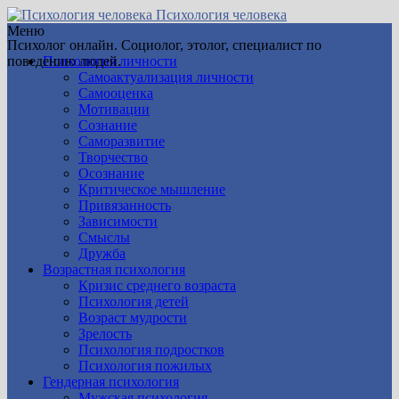
Психология человека
Меню
Психолог онлайн. Социолог, этолог, специалист по
поведению людей.
Психология личности
Самоактуализация личности
Самооценка
Мотивации
Сознание
Саморазвитие
Творчество
Осознание
Критическое мышление
Привязанность
Зависимости
Смыслы
Дружба
Возрастная психология
Кризис среднего возраста
Психология детей
Возраст мудрости
Зрелость
Психология подростков
Психология пожилых
Гендерная психология
Мужская психология