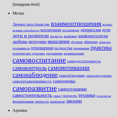
[instagram-feed]
Метки
взаимоотношения
Личное пространство
возраст
депрессия
дети
воспитание
восприятие
волевые способности
дети и родители
конфликтология
зрелость
конфликт
мышление
любовь
методики
общение
обучение
общество
практика
отношения
подростки
понимание
осознанность
размышления
психическое здоровье
раздражение
самовоспитание
самодостаточность
самомотивации
самоконтроль
самонаблюдение
самообладание
самоопределение
самооценка
самоорганизованность
саморазвитие
самосознание
самостоятельность
техники
смысл
творчество
технологии
эмоции
формирование личности
эклиология
Архивы