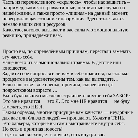
Часть из перечисленного «скрылось», чтобы нас защитить –
например, какие-то травматичные, неприятные случаи из
нашей жизни, а также просто «лишняя» на данный момент,
перегружающая сознание информация. Здесь тоже таится
немало наших сил и ресурсов.
Качество, которое вызывает в вас сильную эмоциональную
реакцию, принадлежит вам.
Просто вы, по определённым причинам, перестали замечать
эту часть себя.
Чаще всего из-за эмоциональной травмы. В детстве или
юношестве.
Задайте себе вопрос: всё ли вам в себе нравится, на сколько
процентов вы удовлетворены тем, как вы выглядите…
Если ваш ответ «не очень», причина, скорее всего, в
подростковом возрасте….
Вы в буквальном смысле выстраиваете внутри себя ЗАБОР:
Это мне нравится — это Я. Это мне НЕ нравится — не буду
замечать, это НЕ Я.
Таким образом, многие присущие вам качества — неудобные
для вас или близких людей — пропадают. Уходят в ТЕНЬ.
Это барьеры, которые вы сами выстраиваете внутри себя.
Но есть и приятная новость!
То, что вас восхищает в других, есть внутри вас.