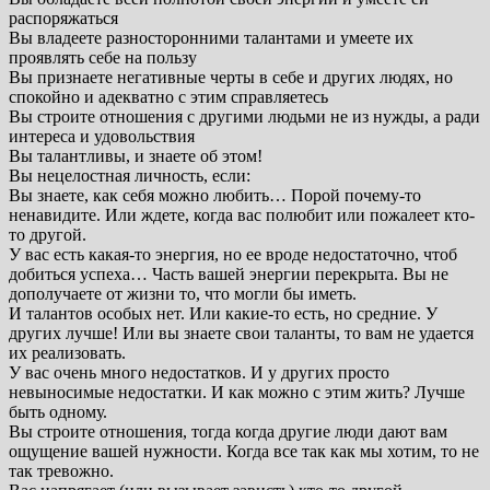
распоряжаться
Вы владеете разносторонними талантами и умеете их
проявлять себе на пользу
Вы признаете негативные черты в себе и других людях, но
спокойно и адекватно с этим справляетесь
Вы строите отношения с другими людьми не из нужды, а ради
интереса и удовольствия
Вы талантливы, и знаете об этом!
Вы нецелостная личность, если:
Вы знаете, как себя можно любить… Порой почему-то
ненавидите. Или ждете, когда вас полюбит или пожалеет кто-
то другой.
У вас есть какая-то энергия, но ее вроде недостаточно, чтоб
добиться успеха… Часть вашей энергии перекрыта. Вы не
дополучаете от жизни то, что могли бы иметь.
И талантов особых нет. Или какие-то есть, но средние. У
других лучше! Или вы знаете свои таланты, то вам не удается
их реализовать.
У вас очень много недостатков. И у других просто
невыносимые недостатки. И как можно с этим жить? Лучше
быть одному.
Вы строите отношения, тогда когда другие люди дают вам
ощущение вашей нужности. Когда все так как мы хотим, то не
так тревожно.