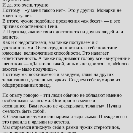
И да, это очень трудно.
Поэтому – «у меня такого нет». Это у других. Монархи не
ходят в туалет.
В итоге, чужие подобные проявления «аж бесят» — и это
признак собственной Тени.
2. Перекладывание своих достоинств на других людей или
зависть.
Как и с недостатками, мы также поступаем и с
достоинствами. Очень трудно признать в себе поистине
классные, великолепные способности. Это налагает
ответственность. А также поднимают голову все «внутренние
шепотки» — «Да кто он такой, ишь выпендрился…», «Много
захотел – мало получишь».
Поэтому мы восхищаемся и завидуем, глядя на других –
талантливых, успешных, ярких. Создаем себе кумиров из
общепризнанных звезд.
По опыту говорю – эти люди обычно не обладают именно
особенными талантами. Они просто смелее и
осознаннее. Вам нужно не «раскрывать таланты». Нужна
смелость быть собой.
3. Следование чужим сценариям и «ярлыкам». Прежде всего
это правила и ярлыки из детства.
Мы стараемся впихнуть себя в рамки чужих стереотипов,
установленных в социуме «правил».