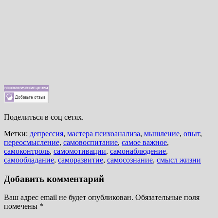
Поделиться в соц сетях.
Метки:
депрессия
,
мастера психоанализа
,
мышление
,
опыт
,
переосмысление
,
самовоспитание
,
самое важное
,
самоконтроль
,
самомотивации
,
самонаблюдение
,
самообладание
,
саморазвитие
,
самосознание
,
смысл жизни
Добавить комментарий
Ваш адрес email не будет опубликован.
Обязательные поля
помечены
*