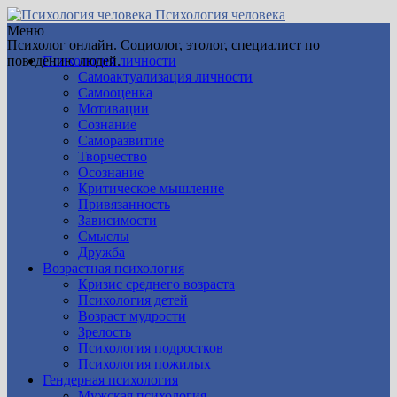
Психология человека
Меню
Психолог онлайн. Социолог, этолог, специалист по
поведению людей.
Психология личности
Самоактуализация личности
Самооценка
Мотивации
Сознание
Саморазвитие
Творчество
Осознание
Критическое мышление
Привязанность
Зависимости
Смыслы
Дружба
Возрастная психология
Кризис среднего возраста
Психология детей
Возраст мудрости
Зрелость
Психология подростков
Психология пожилых
Гендерная психология
Мужская психология