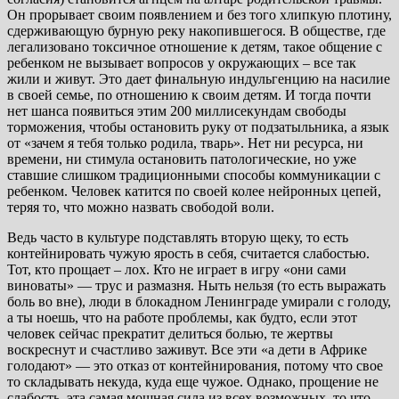
Он прорывает своим появлением и без того хлипкую плотину,
сдерживающую бурную реку накопившегося. В обществе, где
легализовано токсичное отношение к детям, такое общение с
ребенком не вызывает вопросов у окружающих – все так
жили и живут. Это дает финальную индульгенцию на насилие
в своей семье, по отношению к своим детям. И тогда почти
нет шанса появиться этим 200 миллисекундам свободы
торможения, чтобы остановить руку от подзатыльника, а язык
от «зачем я тебя только родила, тварь». Нет ни ресурса, ни
времени, ни стимула остановить патологические, но уже
ставшие слишком традиционными способы коммуникации с
ребенком. Человек катится по своей колее нейронных цепей,
теряя то, что можно назвать свободой воли.
Ведь часто в культуре подставлять вторую щеку, то есть
контейнировать чужую ярость в себя, считается слабостью.
Тот, кто прощает – лох. Кто не играет в игру «они сами
виноваты» — трус и размазня. Ныть нельзя (то есть выражать
боль во вне), люди в блокадном Ленинграде умирали с голоду,
а ты ноешь, что на работе проблемы, как будто, если этот
человек сейчас прекратит делиться болью, те жертвы
воскреснут и счастливо заживут. Все эти «а дети в Африке
голодают» — это отказ от контейнирования, потому что свое
то складывать некуда, куда еще чужое. Однако, прощение не
слабость, эта самая мощная сила из всех возможных, то что