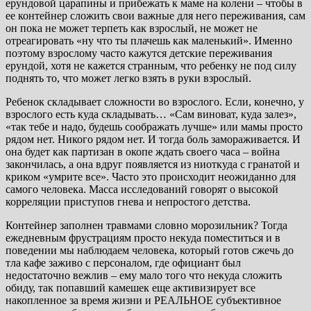
ерундовой царапины и прибежать к маме на колени – чтобы в
ее контейнер сложить свои важные для него переживания, сам
он пока не может терпеть как взрослый, не может не
отреагировать «ну что ты плачешь как маленький». Именно
поэтому взрослому часто кажутся детские переживания
ерундой, хотя не кажется странным, что ребенку не под силу
поднять то, что может легко взять в руки взрослый.
Ребенок складывает сложности во взрослого. Если, конечно, у
взрослого есть куда складывать… «Сам виноват, куда залез»,
«так тебе и надо, будешь соображать лучше» или мамы просто
рядом нет. Никого рядом нет. И тогда боль замораживается. И
она будет как партизан в окопе ждать своего часа – война
закончилась, а она вдруг появляется из ниоткуда с гранатой и
криком «умрите все». Часто это происходит неожиданно для
самого человека. Масса исследований говорят о высокой
корреляции приступов гнева и непростого детства.
Контейнер заполнен травмами словно морозильник? Тогда
ежедневным фрустрациям просто некуда поместиться и в
поведении мы наблюдаем человека, который готов сжечь до
тла кафе заживо с персоналом, где официант был
недостаточно вежлив – ему мало того что некуда сложить
обиду, так попавший камешек еще активизирует все
накопленное за время жизни и РЕАЛЬНОЕ субъективное