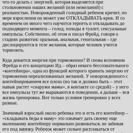
что-то делать с энергией, которая выделяется при
столкновении наших желаний (или нежеланий) с
реальностью. Новорожденный голодный ребенок кричит, по
мере взросления он может уже ОТКЛАДЫВАТЬ крик. И со
временем он много чего научится терпеть и откладывать до
подходящего момента – голод, походы в туалет, сексуальные
импульсы. Собственно, об этом и писал Фрейд, говоря о
стадиях развития: оральная, анальная, генитальная – где
дислоцируются в теле желания, которые человек учится
тормозить.
Куда девается энергия при торможении? И снова вспомним
Фрейда и его концепцию Ид – образ некого бессознательного
«контейнера», одна из функций которого хранить энергию от
торможения нереализованных желаний. У новорожденного с
контейнированием все плохо (но так и должно быть – этот
навык растет «снаружи мамы», в контакте со средой) – у него
все импульсы тут же выражаются в поведении, а дальше – вся
жизнь тренировка. Вот только условия тренировки у всех
разные.
Значимый взрослый около ребенка это и есть его контейнер –
«складывать беды в маму» это означает дать своему еще
маленькому контейнеру нормально развиваться, не забивая
его под завязку. Ребенок может сильно расплакаться от