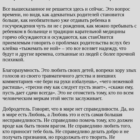
Все вышесказанное не решается здесь и сейчас. Это вопрос
времени, но видя, как адекватных родителей становится
больше, как необязательно уже отдавать ребенка в
госучреждения чуть ли не с рождения, как можно пребывать с
ребенком в больнице и традиции карательной медицины
горячо обсуждаются и осуждаются, как станОвится
приемлемым говорить о проблемах родительства вслух без
клейма «тыжемать не ной» – это все вселяет надежду, что
будут и другие времена, сотканные из людей с более прочной
психикой.
Благоразумность. Это любить своих детей, вопреки хору злых
голосов из своего травматичного детства и внешних
комментариев «не бери на руки избалуешь», «чего неженкой
растишь», «тресни ему как следует пусть знает», «скажи ему,
пусть дает сдачи всегда». Это не отомстить тому, кто по всем
человеческим меркам этой мести заслуживает.
Добродетель. Говорят, что в мире нет справедливости. Да, но
в мире есть Любовь, а Любовь это и есть самая большая
несправедливость. Не справедливо помочь тому, кто должен
вроде как быть твоим врагом. Не справедливо любить того,
кто приносит тебе боль. Не справедливо делать добро и не
получать признания, но продолжать его творить. Не