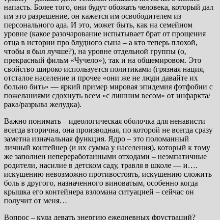
напасть. Более того, они будут обожать человека, который дал
им это разрешение, он кажется им освободителем из
персонального ада. И это, может быть, как на семейном
уровне (какое разочарование испытывает брат от прощения
отца в истории про блудного сына – а кто теперь плохой,
чтобы я был лучше?), на уровне отдельной группы (о,
прекрасный фильм «Чучело»), так и на общемировом. Это
свойство широко используется политиками (грязная нация,
отсталое население и прочее «они же не люди давайте их
больно бить» — яркий пример мировая эпидемия фэтфобии с
пожеланиями сдохнуть всем «с лишним весом» от инфаркта/
рака/разрыва желудка).
Важно понимать – идеологическая оболочка для ненависти
всегда вторична, она производная, по которой не всегда сразу
заметна изначальная функция. Ядро – это поломанный
личный контейнер (и их сумма у населения), который к тому
же заполнен непереработанными отходами – неэмпатичные
родители, насилие в детском саду, травля в школе — и….
искушению невозможно противостоять, искушению сложить
боль в другого, назначенного виноватым, особенно когда
крышка его контейнера взломана ситуацией – сейчас он
получит от меня…
Вопрос – куда девать энергию ежедневных фрустраций?