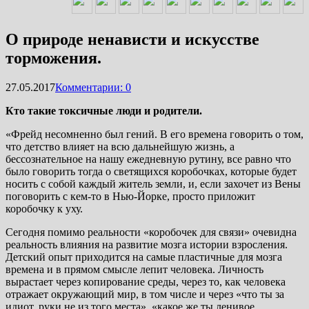
О природе ненависти и искусстве
торможения.
27.05.2017
Комментарии: 0
Кто такие токсичные люди и родители.
«Фрейд несомненно был гений. В его времена говорить о том,
что детство влияет на всю дальнейшую жизнь, а
бессознательное на нашу ежедневную рутину, все равно что
было говорить тогда о светящихся коробочках, которые будет
носить с собой каждый житель земли, и, если захочет из Вены
поговорить с кем-то в Нью-Йорке, просто приложит
коробочку к уху.
Сегодня помимо реальности «коробочек для связи» очевидна
реальность влияния на развитие мозга истории взросления.
Детский опыт приходится на самые пластичные для мозга
времена и в прямом смысле лепит человека. Личность
вырастает через копирование среды, через то, как человека
отражает окружающий мир, в том числе и через «что ты за
идиот, руки не из того места», «какое же ты ленивое