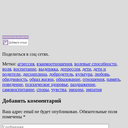
Поделиться в соц сетях.
Метки:
агрессия
,
взаимоотношения
,
волевые способности
,
воля
,
воспитание
,
выдержка
,
депрессия
,
дети
,
дети и
родители
,
дисциплина
,
добродетель
,
культура
,
любовь
,
обидчивость
,
образ жизни
,
образование
,
отношения
,
память
,
поведение
,
психическое здоровье
,
раздражение
,
самовоспитание
,
споры
,
чувства
,
эмоции
,
эмпатия
Добавить комментарий
Ваш адрес email не будет опубликован.
Обязательные поля
помечены
*