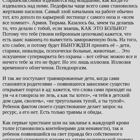
Старшеклассники издеваются над младшими, как когда-то
издевались над ними. Педофилы чаще всего сами становились
жертвами насилия. Самый злой начальник на работе обычно
тот, кто дополз по карьерной лестнице с самого низа и «всем
все помнит». Армия. Тюрьма. Казалось бы, зачем ты делаешь
то, что делали с тобой, если знаешь, КАК ЭТО БОЛЬНО?
Потому что тебе (твоим нейронным цепочкам) кажется, что
есть шанс наконец-то выместить замороженную боль. На того,
кто слабее, и потому будет ВЫНУЖДЕН принять её – дети,
старики, инвалиды, психически больные, животные… Это
искушение супермаркета без охраны – вот сейчас можно все и
ничего тебе за это не будет. Но это лишь иллюзия. Иллюзия
временного облегчения. Псевдооргазм.
И так же поступают травмированные дети, когда сами
становятся родителями – появившееся зависимое существо
открывает портал в ад: кажется, что слова сами приходят на
ум «а я говорила не лезь, а как ты хотел», «я тебя в детский
дом сдам, сволочь», «не треугольник тупой, а ты тупой».
Ребенок фактом своего существование делает запрос на
ресурс, а его нет. Есть только травмы и обиды.
Как первые христиане шли на закланье к жаждущей крови
толпе (становились контейнерами для ненависти), так и
ребенок появившийся на свет (правда без собственного
согласия) становится агнцем на алтаре родительской травмы.