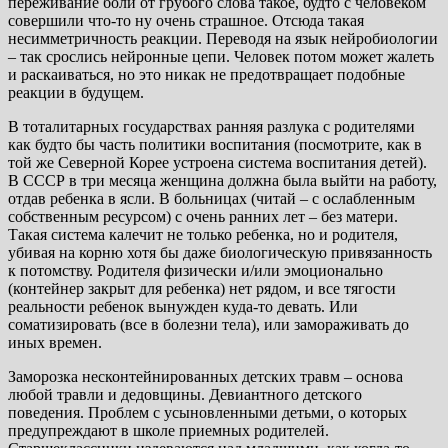
переживание боли от грубого слова такое, будто с человеком
совершили что-то ну очень страшное. Отсюда такая
несимметричность реакции. Переводя на язык нейробиологии
– так срослись нейронные цепи. Человек потом может жалеть
и раскаиваться, но это никак не предотвращает подобные
реакции в будущем.
В тоталитарных государствах ранняя разлука с родителями
как будто бы часть политики воспитания (посмотрите, как в
той же Северной Корее устроена система воспитания детей).
В СССР в три месяца женщина должна была выйти на работу,
отдав ребенка в ясли. В больницах (читай – с ослабленным
собственным ресурсом) с очень ранних лет – без матери.
Такая система калечит не только ребенка, но и родителя,
убивая на корню хотя бы даже биологическую привязанность
к потомству. Родителя физически и/или эмоционально
(контейнер закрыт для ребенка) нет рядом, и все тягости
реальности ребенок вынужден куда-то девать. Или
соматизировать (все в болезни тела), или замораживать до
иных времен.
Заморозка несконтейнированных детских травм – основа
любой травли и дедовщины. Девиантного детского
поведения. Проблем с усыновленными детьми, о которых
предупреждают в школе приемных родителей.