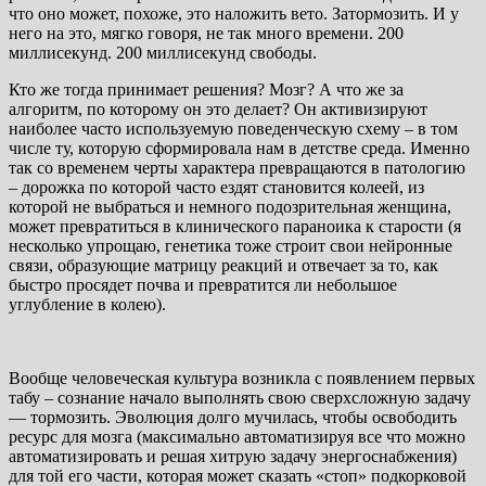
что оно может, похоже, это наложить вето. Затормозить. И у
него на это, мягко говоря, не так много времени. 200
миллисекунд. 200 миллисекунд свободы.
Кто же тогда принимает решения? Мозг? А что же за
алгоритм, по которому он это делает? Он активизируют
наиболее часто используемую поведенческую схему – в том
числе ту, которую сформировала нам в детстве среда. Именно
так со временем черты характера превращаются в патологию
– дорожка по которой часто ездят становится колеей, из
которой не выбраться и немного подозрительная женщина,
может превратиться в клинического параноика к старости (я
несколько упрощаю, генетика тоже строит свои нейронные
связи, образующие матрицу реакций и отвечает за то, как
быстро просядет почва и превратится ли небольшое
углубление в колею).
Вообще человеческая культура возникла с появлением первых
табу – сознание начало выполнять свою сверхсложную задачу
— тормозить. Эволюция долго мучилась, чтобы освободить
ресурс для мозга (максимально автоматизируя все что можно
автоматизировать и решая хитрую задачу энергоснабжения)
для той его части, которая может сказать «стоп» подкорковой