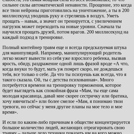
сильнее силы автоматической ненависти. Прощение, это когда
все твои нейроны приготовились на уничтожение, а ты в 200
миллисекунд уводишь руку и стреляешь в воздух. Уметь
прощать – навык, а значит он тренируется, с увеличением
нагрузок может переходить на новые уровни. Сначала ты
научился прощать друзей, потом врагов. 200 миллисекунд на
каждый подход в тренировке.
Полный контейнер травм еще и всегда предсказуемая штука
для манипуляций. Например, манипулирующий родитель
легко может вывести из себя уже взрослого ребенка, вызвав
ярость, обиду, раздражение одной лишь фразой вроде «А что,
когда внуки то будут, мать уж помрет скоро, не дождешься
тебя, все только о себе. Да что ты психуешь как всегда, что я
такого сказала. Ой, ты с детства психованная». Много
потребуется времени на тренировку торможения, которое
будет выглядеть как спокойная фраза «Мам, ты еще сама
молодая красавица, давай мне скорее сестричку или братика,
хочу нянчиться!» или более смелое «Мам, я понимаю твои
тревоги, но сейчас у меня другие планы на мое тело и мое
время».
И если по каким-либо причинам в обществе концентрируется
большое количество людей, желающих отреагировать свою
травму – дальше дело техники показать им на кого можно