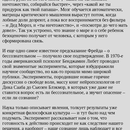
ничтожество, собирайся быстрее», через «какой же ты
придурок как твой папаша». Мозг обучается автоматически,
матрицы критического мышления вырастут потом, когда
лобные доли дозреют, а пока все воспринимается без фильтра
– и Дед Мороз, и «ты ничтожество», и «посмотри до чего мать
довел». Так уж устроено, что знание о мире и о себе ребенок
безоценочно получает от человека, с которым у него
сформирована связь.
И еще одно самое известное предсказание Фрейда – о
бессознательном — получило свое подтверждение. В 1970-е
годы американский психолог Бенджамин Либет проводил
свой знаменитые эксперименты, которые взбудоражили
научное сообщество, но как-то прошли мимо широкой
публики. Эксперименты, породившие новые горячие
дискуссии о свободе воли, массу книг нейропсихологов от
Дика Сааба до Сьюзен Блэкмор, в которых уже даже не
ставится вопрос есть ли бессознательное, а звучит опасение –
если ли сознание?
Наука только описывает явления, толкует результаты уже
конкретная философская культура — и тут было над чем
подумать. Эксперимент рассказывает нам о том, что
готовность к действию происходит не как следствие нашего
решения, а наоборот – наше сознание лишь наблюдает и все