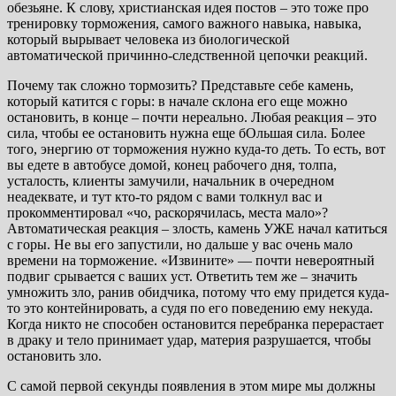
обезьяне. К слову, христианская идея постов – это тоже про
тренировку торможения, самого важного навыка, навыка,
который вырывает человека из биологической
автоматической причинно-следственной цепочки реакций.
Почему так сложно тормозить? Представьте себе камень,
который катится с горы: в начале склона его еще можно
остановить, в конце – почти нереально. Любая реакция – это
сила, чтобы ее остановить нужна еще бОльшая сила. Более
того, энергию от торможения нужно куда-то деть. То есть, вот
вы едете в автобусе домой, конец рабочего дня, толпа,
усталость, клиенты замучили, начальник в очередном
неадеквате, и тут кто-то рядом с вами толкнул вас и
прокомментировал «чо, раскорячилась, места мало»?
Автоматическая реакция – злость, камень УЖЕ начал катиться
с горы. Не вы его запустили, но дальше у вас очень мало
времени на торможение. «Извините» — почти невероятный
подвиг срывается с ваших уст. Ответить тем же – значить
умножить зло, ранив обидчика, потому что ему придется куда-
то это контейнировать, а судя по его поведению ему некуда.
Когда никто не способен остановится перебранка перерастает
в драку и тело принимает удар, материя разрушается, чтобы
остановить зло.
С самой первой секунды появления в этом мире мы должны