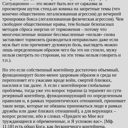
Ситуационно — это может быть все от сарказма за
просмотром шуток стенд-ап комика на запретные темы (что
конечно общественно легализованная агрессия) до вечерней
тренировки бокса (легализованная физическая агрессия). Чем
свободнее общественные нравы, тем больше безопасных
методов сброса энергии от торможения – потому что
многочисленные лишние бессмысленные «нельзя» снова
заставляют тормозить (разводиться неправильно даже если
муж бьет или причиняет духовную боль, выглядеть можно
лишь определенным образом чего бы это ни стоило, мужу
нельзя смотреть по сторонам, на эти темы нельзя говорить и
т.п.).
Но это если собственный контейнер достаточно объемный,
функционирует более-менее здоровым образом и среда не
переполняет его ужасами вроде войн, смертей близких,
насилия и так далее. А если с контейнером глобальные
проблемы, тогда уже это вопрос терапии (а терапевт по сути
резервный контейнер, функционирующий по определенным
правилам и, в рамках терапевтических отношений, принимает
такие вещи, которые не обязаны приниматься люди в рамках
дружбы или даже близких отношений), а для верующих –
вопрос религии, ибо в словах «Придите ко Мне все
труждающиеся и обремененные, и Я успокою вас». [Мф.
11:18] есть образ Бога, как бесконечного контейнера.