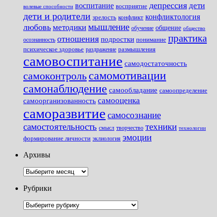
депрессия
дети
воспитание
восприятие
волевые способности
дети и родители
конфликтология
зрелость
конфликт
мышление
любовь
методики
общение
обучение
общество
практика
отношения
подростки
понимание
осознанность
размышления
психическое здоровье
раздражение
самовоспитание
самодостаточность
самомотивации
самоконтроль
самонаблюдение
самообладание
самоопределение
самооценка
самоорганизованность
саморазвитие
самосознание
самостоятельность
техники
смысл
творчество
технологии
эмоции
формирование личности
эклиология
Архивы
Архивы
Рубрики
Рубрики