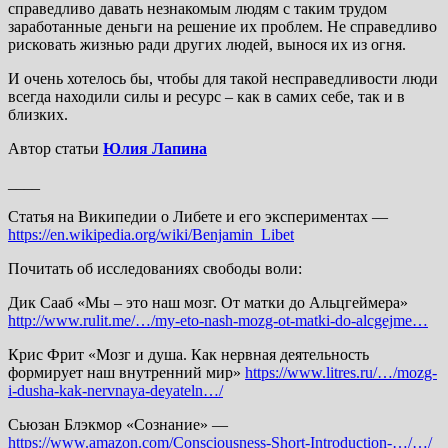
справедливо давать незнакомым людям с таким трудом
заработанные деньги на решение их проблем. Не справедливо
рисковать жизнью ради других людей, вынося их из огня.
И очень хотелось бы, чтобы для такой несправедливости люди
всегда находили силы и ресурс – как в самих себе, так и в
близких.
Автор статьи
Юлия Лапина
____
Статья на Википедии о Либете и его экспериментах —
https://en.wikipedia.org/wiki/Benjamin_Libet
Почитать об исследованиях свободы воли:
Дик Сааб «Мы – это наш мозг. От матки до Альцгеймера»
http://www.rulit.me/…/my-eto-nash-mozg-ot-matki-do-alcgejme…
Крис Фрит «Мозг и душа. Как нервная деятельность
формирует наш внутренний мир»
https://www.litres.ru/…/mozg-
i-dusha-kak-nervnaya-deyateln…/
Сьюзан Блэкмор «Сознание» —
https://www.amazon.com/Consciousness-Short-Introduction-…/…/