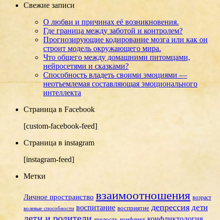
Свежие записи
О любви и причинах её возникновения.
Где граница между заботой и контролем?
Прогнозирующие кодирование мозга или как он
строит модель окружающего мира.
Что общего между домашними питомцами,
нейросетями и сказками?
Способность владеть своими эмоциями —
неотъемлемая составляющая эмоционального
интеллекта
Страница в Facebook
[custom-facebook-feed]
Страница в instagram
[instagram-feed]
Метки
взаимоотношения
Личное пространство
возраст
депрессия
дети
воспитание
восприятие
волевые способности
дети и родители
конфликтология
зрелость
конфликт