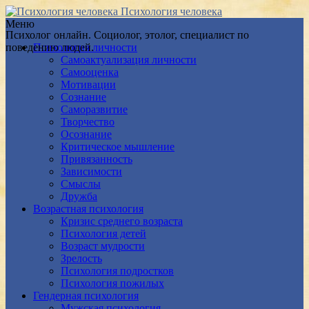
Психология человека
Меню
Психолог онлайн. Социолог, этолог, специалист по
поведению людей.
Психология личности
Самоактуализация личности
Самооценка
Мотивации
Сознание
Саморазвитие
Творчество
Осознание
Критическое мышление
Привязанность
Зависимости
Смыслы
Дружба
Возрастная психология
Кризис среднего возраста
Психология детей
Возраст мудрости
Зрелость
Психология подростков
Психология пожилых
Гендерная психология
Мужская психология