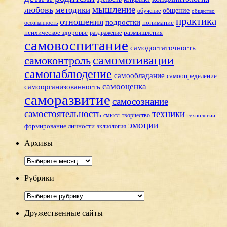
мышление
любовь
методики
общение
обучение
общество
практика
отношения
подростки
понимание
осознанность
размышления
психическое здоровье
раздражение
самовоспитание
самодостаточность
самомотивации
самоконтроль
самонаблюдение
самообладание
самоопределение
самооценка
самоорганизованность
саморазвитие
самосознание
самостоятельность
техники
смысл
творчество
технологии
эмоции
формирование личности
эклиология
Архивы
Архивы
Рубрики
Рубрики
Дружественные сайты