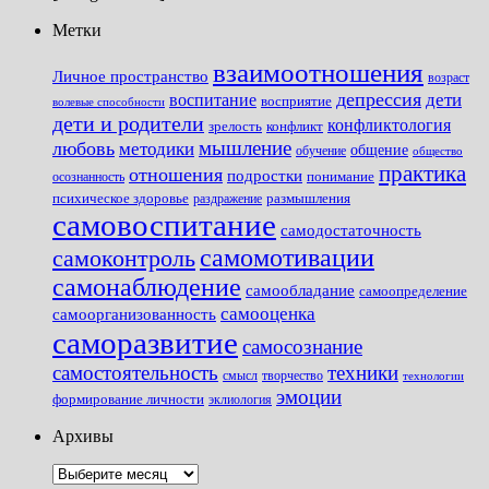
Метки
взаимоотношения
Личное пространство
возраст
депрессия
дети
воспитание
восприятие
волевые способности
дети и родители
конфликтология
зрелость
конфликт
мышление
любовь
методики
общение
обучение
общество
практика
отношения
подростки
понимание
осознанность
размышления
психическое здоровье
раздражение
самовоспитание
самодостаточность
самомотивации
самоконтроль
самонаблюдение
самообладание
самоопределение
самооценка
самоорганизованность
саморазвитие
самосознание
самостоятельность
техники
смысл
творчество
технологии
эмоции
формирование личности
эклиология
Архивы
Архивы