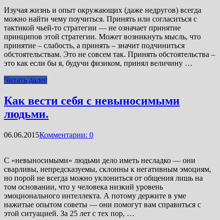
Изучая жизнь и опыт окружающих (даже недругов) всегда
можно найти чему поучиться. Принять или согласиться с
тактикой чьей-то стратегии — не означает принятие
принципов этой стратегии. Может возникнуть мысль, что
принятие – слабость, а принять – значит подчиниться
обстоятельствам. Это не совсем так. Принять обстоятельства –
это как если бы я, будучи физиком, принял величину …
Читать далее
Как вести себя с невыносимыми
людьми.
06.06.2015
Комментарии: 0
С «невыносимыми» людьми дело иметь несладко — они
сварливы, непредсказуемы, склонны к негативным эмоциям,
но порой не всегда можно уклониться от общения лишь на
том основании, что у человека низкий уровень
эмоционального интеллекта. А потому держите в уме
нажитые опытом советы — они помогут вам справиться с
этой ситуацией. За 25 лет с тех пор, …