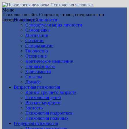
Психология человека
Меню
Психолог онлайн. Социолог, этолог, специалист по
поведению людей.
Психология личности
Самоактуализация личности
Самооценка
Мотивации
Сознание
Саморазвитие
Творчество
Осознание
Критическое мышление
Привязанность
Зависимости
Смыслы
Дружба
Возрастная психология
Кризис среднего возраста
Психология детей
Возраст мудрости
Зрелость
Психология подростков
Психология пожилых
Гендерная психология
Мужская психология