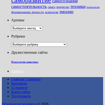
саморазвитие
самосознание
самостоятельность
техники
смысл
творчество
технологии
эмоции
формирование личности
эклиология
Архивы
Архивы
Рубрики
Рубрики
Дружественные сайты
Психология животных
Аренда
Главная Страница
Контакты
О проекте
Карта сайта
Поддержать
Психология человека
© 2026