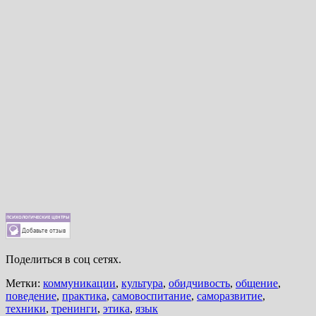
Поделиться в соц сетях.
Метки:
коммуникации
,
культура
,
обидчивость
,
общение
,
поведение
,
практика
,
самовоспитание
,
саморазвитие
,
техники
,
тренинги
,
этика
,
язык