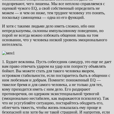
подозревают, чего лишены. Мы все неплохо справляемся с
оценкой чужого EQ, а свой собственный определить не
можем — и чем он ниже, тем труднее человеку это понять,
поскольку самооценка — одна из его функций.
И хотя с такими людьми дело иметь сложно, ибо они
непредсказуемы, склонны импульсивному поведению, но
порой не всегда можно избежать общения лишь на том
основании, что у человека низкий уровень эмоционального
интеллекта.
1. Будьте вежливы. Пусть собеседник самодур, это еще не дает
вам право отвечать ударом на удар или попросту объявлять
бойкот. Вы можете стать для такого человека якорем,
островком стабильности, если постараетесь быть в общении с
ним любезным и добрым. Помните: пониженный EQ —
тяжелое бремя и для самого человека, а не только для тех,
кому приходится иметь с ним дело. Его раздирают
противоречия, он одержим экзистенциальной тревогой
(эмоционально нестабилен, как выражаются психологи). Так
что не усугубляйте ситуацию, постарайтесь ободрить его,
облегчить тяжесть, чтобы жизнь показалась ему проще и
безопасней или хотя бы не такой страшной. И напротив, если