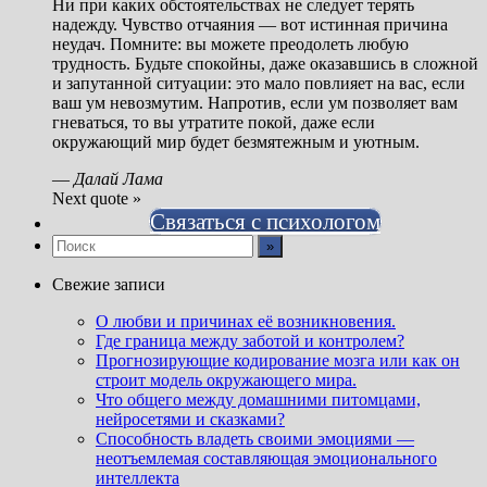
Ни при каких обстоятельствах не следует терять
надежду. Чувство отчаяния — вот истинная причина
неудач. Помните: вы можете преодолеть любую
трудность. Будьте спокойны, даже оказавшись в сложной
и запутанной ситуации: это мало повлияет на вас, если
ваш ум невозмутим. Напротив, если ум позволяет вам
гневаться, то вы утратите покой, даже если
окружающий мир будет безмятежным и уютным.
—
Далай Лама
Next quote »
Связаться с психологом
Свежие записи
О любви и причинах её возникновения.
Где граница между заботой и контролем?
Прогнозирующие кодирование мозга или как он
строит модель окружающего мира.
Что общего между домашними питомцами,
нейросетями и сказками?
Способность владеть своими эмоциями —
неотъемлемая составляющая эмоционального
интеллекта