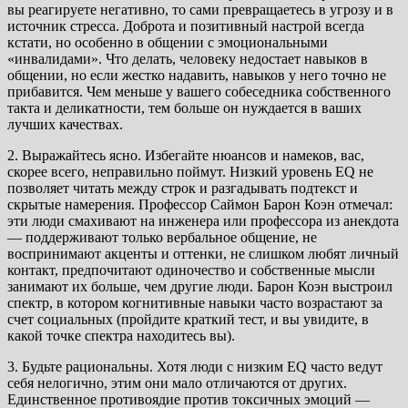
вы реагируете негативно, то сами превращаетесь в угрозу и в
источник стресса. Доброта и позитивный настрой всегда
кстати, но особенно в общении с эмоциональными
«инвалидами». Что делать, человеку недостает навыков в
общении, но если жестко надавить, навыков у него точно не
прибавится. Чем меньше у вашего собеседника собственного
такта и деликатности, тем больше он нуждается в ваших
лучших качествах.
2. Выражайтесь ясно. Избегайте нюансов и намеков, вас,
скорее всего, неправильно поймут. Низкий уровень EQ не
позволяет читать между строк и разгадывать подтекст и
скрытые намерения. Профессор Саймон Барон Коэн отмечал:
эти люди смахивают на инженера или профессора из анекдота
— поддерживают только вербальное общение, не
воспринимают акценты и оттенки, не слишком любят личный
контакт, предпочитают одиночество и собственные мысли
занимают их больше, чем другие люди. Барон Коэн выстроил
спектр, в котором когнитивные навыки часто возрастают за
счет социальных (пройдите краткий тест, и вы увидите, в
какой точке спектра находитесь вы).
3. Будьте рациональны. Хотя люди с низким EQ часто ведут
себя нелогично, этим они мало отличаются от других.
Единственное противоядие против токсичных эмоций —