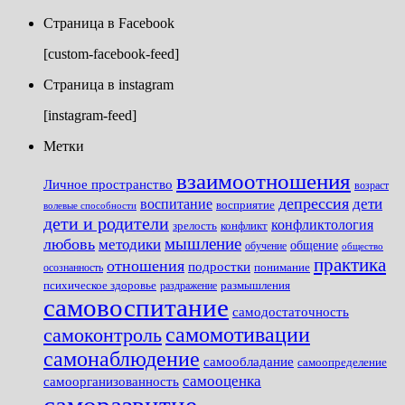
Страница в Facebook
[custom-facebook-feed]
Страница в instagram
[instagram-feed]
Метки
взаимоотношения
Личное пространство
возраст
депрессия
дети
воспитание
восприятие
волевые способности
дети и родители
конфликтология
зрелость
конфликт
мышление
любовь
методики
общение
обучение
общество
практика
отношения
подростки
понимание
осознанность
размышления
психическое здоровье
раздражение
самовоспитание
самодостаточность
самомотивации
самоконтроль
самонаблюдение
самообладание
самоопределение
самооценка
самоорганизованность