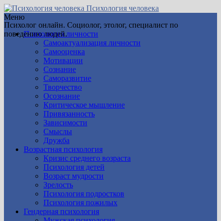
Психология человека
Меню
Психолог онлайн. Социолог, этолог, специалист по
поведению людей.
Психология личности
Самоактуализация личности
Самооценка
Мотивации
Сознание
Саморазвитие
Творчество
Осознание
Критическое мышление
Привязанность
Зависимости
Смыслы
Дружба
Возрастная психология
Кризис среднего возраста
Психология детей
Возраст мудрости
Зрелость
Психология подростков
Психология пожилых
Гендерная психология
Мужская психология