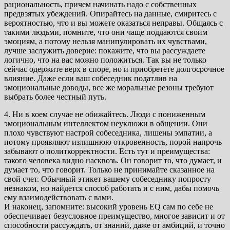
рациональность, причем начинать надо с собственных
предвзятых убеждений. Опирайтесь на данные, смиритесь с
вероятностью, что и вы можете оказаться неправы. Общаясь с
такими людьми, помните, что они чаще поддаются своим
эмоциям, а потому нельзя манипулировать их чувствами,
лучше заслужить доверие: покажите, что вы рассуждаете
логично, что на вас можно положиться. Так вы не только
сейчас одержите верх в споре, но и приобретете долгосрочное
влияние. Даже если ваш собеседник податлив на
эмоциональные доводы, все же моральные резоны требуют
выбрать более честный путь.
4. Ни в коем случае не обижайтесь. Люди с пониженным
эмоциональным интеллектом неуклюжи в общении. Они
плохо чувствуют настрой собеседника, лишены эмпатии, а
потому проявляют излишнюю откровенность, порой напрочь
забывают о политкорректности. Есть тут и преимущества:
такого человека видно насквозь. Он говорит то, что думает, и
думает то, что говорит. Только не принимайте сказанное на
свой счет. Обычный этикет вашему собеседнику попросту
незнаком, но найдется способ работать и с ним, дабы помочь
ему взаимодействовать с вами.
И наконец, запомните: высокий уровень EQ сам по себе не
обеспечивает безусловное преимущество, многое зависит и от
способности рассуждать, от знаний, даже от амбиций, и точно