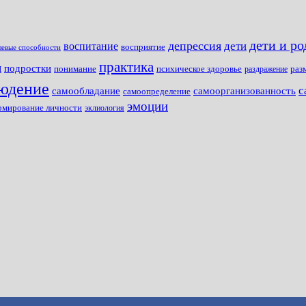
дети и р
депрессия
дети
воспитание
восприятие
левые способности
практика
я
подростки
раз
понимание
психическое здоровье
раздражение
юдение
с
самообладание
самоорганизованность
самоопределение
эмоции
рмирование личности
эклиология