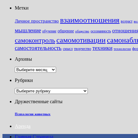
Метки
взаимоотношения
Личное пространство
возраст
во
мышление
отношени
общение
обучение
осознанность
общество
самомотивации
самонабл
самоконтроль
самостоятельность
техники
фо
смысл
творчество
технологии
Архивы
Архивы
Рубрики
Рубрики
Дружественные сайты
Психология животных
Аренда
Главная Страница