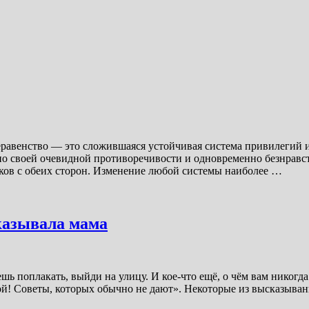
неравенство — это сложившаяся устойчивая система привилегий 
 по своей очевидной противоречивости и одновременно безнрав
ков с обеих сторон. Изменение любой системы наиболее …
сказывала мама
шь поплакать, выйди на улицу. И кое-что ещё, о чём вам никогд
ильной! Советы, которых обычно не дают». Некоторые из выск