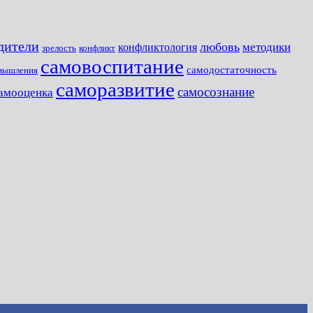
одители
любовь
методики
конфликтология
зрелость
конфликт
самовоспитание
самодостаточность
мышления
саморазвитие
самосознание
амооценка