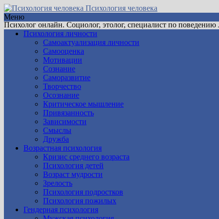
Психология человека
Меню
Психолог онлайн. Социолог, этолог, специалист по поведению
Психология личности
Самоактуализация личности
Самооценка
Мотивации
Сознание
Саморазвитие
Творчество
Осознание
Критическое мышление
Привязанность
Зависимости
Смыслы
Дружба
Возрастная психология
Кризис среднего возраста
Психология детей
Возраст мудрости
Зрелость
Психология подростков
Психология пожилых
Гендерная психология
Мужская психология