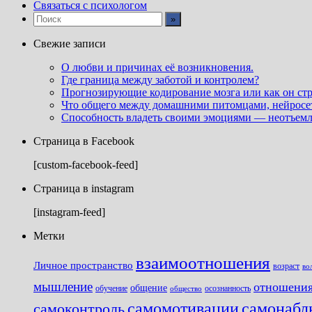
Связаться с психологом
Свежие записи
О любви и причинах её возникновения.
Где граница между заботой и контролем?
Прогнозирующие кодирование мозга или как он ст
Что общего между домашними питомцами, нейросет
Способность владеть своими эмоциями — неотъемл
Страница в Facebook
[custom-facebook-feed]
Страница в instagram
[instagram-feed]
Метки
взаимоотношения
Личное пространство
возраст
во
мышление
отношени
общение
обучение
осознанность
общество
самомотивации
самонабл
самоконтроль