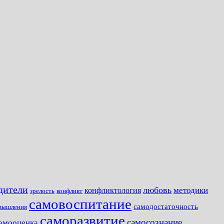
одители
любовь
методики
конфликтология
зрелость
конфликт
самовоспитание
самодостаточность
мышления
саморазвитие
самосознание
амооценка