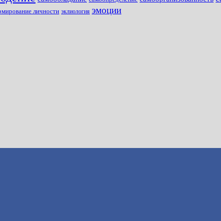
эмоции
рмирование личности
эклиология