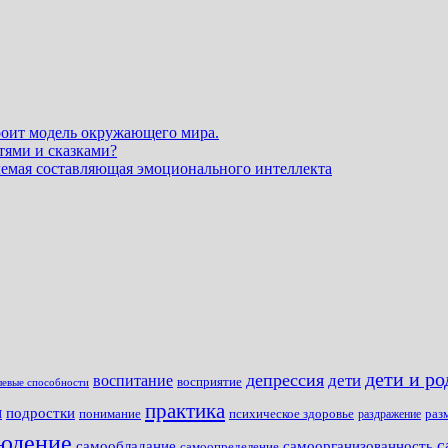
роит модель окружающего мира.
ями и сказками?
емая составляющая эмоционального интеллекта
дети и р
депрессия
дети
воспитание
восприятие
левые способности
практика
я
подростки
раз
понимание
психическое здоровье
раздражение
юдение
с
самообладание
самоорганизованность
самоопределение