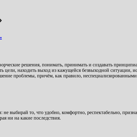
»
.
ворческие решения, понимать, принимать и создавать принципи
ть цели, находить выход из кажущейся безвыходной ситуации, и
шение проблемы, причём, как правило, неспециализированными 
н: не выбирай то, что удобно, комфортно, респектабельно, призн
рая ни на какие последствия.