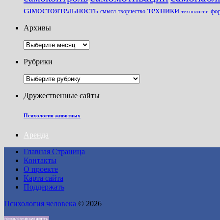
самостоятельность
техники
фо
смысл
творчество
технологии
Архивы
Архивы
Рубрики
Рубрики
Дружественные сайты
Психология животных
Аренда
Главная Страница
Контакты
О проекте
Карта сайта
Поддержать
Психология человека
© 2026