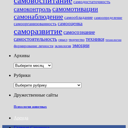
самовоспитание
самодостаточность
самомотивации
самоконтроль
самонаблюдение
самообладание
самоопределение
самооценка
самоорганизованность
саморазвитие
самосознание
самостоятельность
техники
смысл
творчество
технологии
эмоции
формирование личности
эклиология
Архивы
Архивы
Рубрики
Рубрики
Дружественные сайты
Психология животных
Аренда
Главная Страница