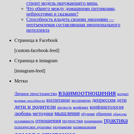
строит модель окружающего мира.
Что общего между домашними питомцами,
нейросетями и сказками?
Способность владеть своими эмоциями —
неотъемлемая составляющая эмоционального
интеллекта
Страница в Facebook
[custom-facebook-feed]
Страница в instagram
[instagram-feed]
Метки
взаимоотношения
Личное пространство
возраст
депрессия
дети
воспитание
восприятие
волевые способности
дети и родители
конфликтология
зрелость
конфликт
мышление
любовь
методики
общение
обучение
общество
практика
отношения
подростки
понимание
осознанность
размышления
психическое здоровье
раздражение