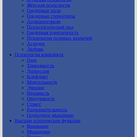
Женская психология
Гендерные роли
Гендерные стереотипы
Андроцентризм
Психологический пол
Гендерная идентичность
Психология половых различий
Агендер
Любовь
Психология конфликта
Гнев
Тревожность
Депрессия
Конфликт
Мнительность
Эмоции
Ненависть
Обидчивость
Стресс
Раздражительность
Оценочное мышление
Высшие психические функции
Внимание
Мышление