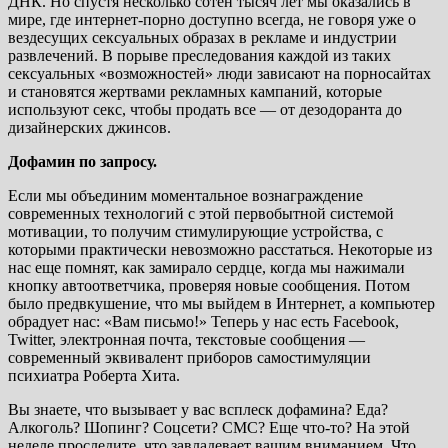
ДНК. Но спустя несколько сотен тысяч лет мы оказались в
мире, где интернет-порно доступно всегда, не говоря уже о
вездесущих сексуальных образах в рекламе и индустрии
развлечений. В порыве преследования каждой из таких
сексуальных «возможностей» люди зависают на порносайтах
и становятся жертвами рекламных кампаний, которые
используют секс, чтобы продать все — от дезодоранта до
дизайнерских джинсов.
Дофамин по запросу.
Если мы объединим моментальное вознаграждение
современных технологий с этой первобытной системой
мотивации, то получим стимулирующие устройства, с
которыми практически невозможно расстаться. Некоторые из
нас еще помнят, как замирало сердце, когда мы нажимали
кнопку автоответчика, проверяя новые сообщения. Потом
было предвкушение, что мы выйдем в Интернет, а компьютер
обрадует нас: «Вам письмо!» Теперь у нас есть Facebook,
Twitter, электронная почта, текстовые сообщения —
современный эквивалент приборов самостимуляции
психиатра Роберта Хита.
Вы знаете, что вызывает у вас всплеск дофамина? Еда?
Алкоголь? Шопинг? Соцсети? СМС? Еще что-то? На этой
неделе проследите, что завладевает вашим вниманием. Что