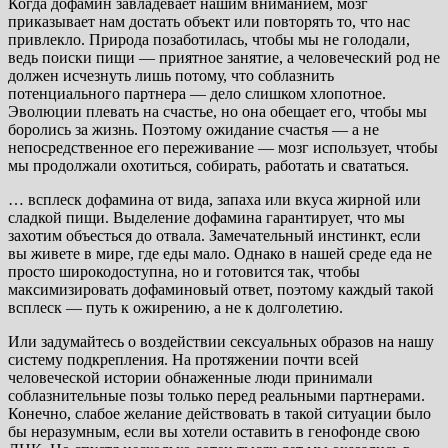
Когда дофамин завладевает нашим вниманием, мозг
приказывает нам достать объект или повторять то, что нас
привлекло. Природа позаботилась, чтобы мы не голодали,
ведь поиски пищи — приятное занятие, а человеческий род не
должен исчезнуть лишь потому, что соблазнить
потенциального партнера — дело слишком хлопотное.
Эволюции плевать на счастье, но она обещает его, чтобы мы
боролись за жизнь. Поэтому ожидание счастья — а не
непосредственное его переживание — мозг использует, чтобы
мы продолжали охотиться, собирать, работать и свататься.
… всплеск дофамина от вида, запаха или вкуса жирной или
сладкой пищи. Выделение дофамина гарантирует, что мы
захотим объесться до отвала. Замечательный инстинкт, если
вы живете в мире, где еды мало. Однако в нашей среде еда не
просто широкодоступна, но и готовится так, чтобы
максимизировать дофаминовый ответ, поэтому каждый такой
всплеск — путь к ожирению, а не к долголетию.
Или задумайтесь о воздействии сексуальных образов на нашу
систему подкрепления. На протяжении почти всей
человеческой истории обнаженные люди принимали
соблазнительные позы только перед реальными партнерами.
Конечно, слабое желание действовать в такой ситуации было
бы неразумным, если вы хотели оставить в генофонде свою