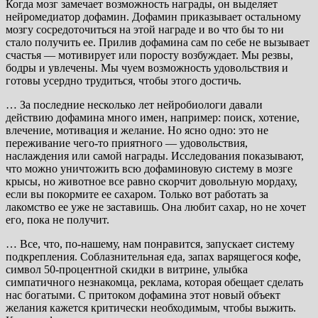
Когда мозг замечает возможность награды, он выделяет
нейромедиатор дофамин. Дофамин приказывает остальному
мозгу сосредоточиться на этой награде и во что бы то ни
стало получить ее. Прилив дофамина сам по себе не вызывает
счастья — мотивирует или поросту возбуждает. Мы резвы,
бодры и увлечены. Мы чуем возможность удовольствия и
готовы усердно трудиться, чтобы этого достичь.
… За последние несколько лет нейробиологи давали
действию дофамина много имен, например: поиск, хотение,
влечение, мотивация и желание. Но ясно одно: это не
переживание чего-то приятного — удовольствия,
наслаждения или самой награды. Исследования показывают,
что можно уничтожить всю дофаминовую систему в мозге
крысы, но животное все равно скорчит довольную мордаху,
если вы покормите ее сахаром. Только вот работать за
лакомство ее уже не заставишь. Она любит сахар, но не хочет
его, пока не получит.
… Все, что, по-нашему, нам понравится, запускает систему
подкрепления. Соблазнительная еда, запах варящегося кофе,
символ 50-процентной скидки в витрине, улыбка
симпатичного незнакомца, реклама, которая обещает сделать
нас богатыми. С притоком дофамина этот новый объект
желания кажется критически необходимым, чтобы выжить.