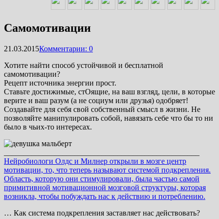
Самомотивации
21.03.2015
Комментарии: 0
Хотите найти способ устойчивой и бесплатной
самомотивации?
Рецепт источника энергии прост.
Ставьте достижимые, стОящие, на ваш взгляд, цели, в которые
верите и ваш разум (а не социум или друзья) одобряет!
Создавайте для себя свой собственный смысл в жизни. Не
позволяйте манипулировать собой, навязать себе что бы то ни
было в чьих-то интересах.
__________________________________________________
Нейробиологи Олдс и Милнер открыли в мозге центр
мотивации, то, что теперь называют системой подкрепления.
Область, которую они стимулировали, была частью самой
примитивной мотивационной мозговой структуры, которая
возникла, чтобы побуждать нас к действию и потреблению.
… Как система подкрепления заставляет нас действовать?