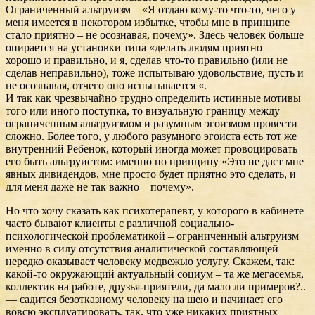
Ограниченный альтруизм – «Я отдаю кому-то что-то, чего у
меня имеется в некотором избытке, чтобы мне в принципе
стало приятно – не осознавая, почему». Здесь человек больше
опирается на установки типа «делать людям приятно —
хорошо и правильно, и я, сделав что-то правильно (или не
сделав неправильно), тоже испытываю удовольствие, пусть и
не осознавая, отчего оно испытывается «.
И так как чрезвычайно трудно определить истинные мотивы
того или иного поступка, то визуальную границу между
ограниченным альтруизмом и разумным эгоизмом провести
сложно. Более того, у любого разумного эгоиста есть тот же
внутренний Ребенок, который иногда может провоцировать
его быть альтруистом: именно по принципу «Это не даст мне
явных дивидендов, мне просто будет приятно это сделать, и
для меня даже не так важно – почему».
Но что хочу сказать как психотерапевт, у которого в кабинете
часто бывают клиенты с различной социально-
психологической проблематикой – ограниченный альтруизм
именно в силу отсутствия аналитической составляющей
нередко оказывает человеку медвежью услугу. Скажем, так:
какой-то окружающий актуальный социум – та же мегасемья,
коллектив на работе, друзья-приятели, да мало ли примеров?..
— садится безотказному человеку на шею и начинает его
вовсю эксплуатировать, так, что уже никаких приятных