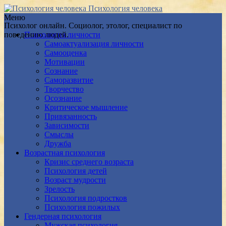
Психология человека
Меню
Психолог онлайн. Социолог, этолог, специалист по
поведению людей.
Психология личности
Самоактуализация личности
Самооценка
Мотивации
Сознание
Саморазвитие
Творчество
Осознание
Критическое мышление
Привязанность
Зависимости
Смыслы
Дружба
Возрастная психология
Кризис среднего возраста
Психология детей
Возраст мудрости
Зрелость
Психология подростков
Психология пожилых
Гендерная психология
Мужская психология