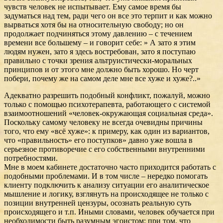
чувств человек не испытывает. Ему самое время бы
задуматься над тем, ради чего он все это терпит и как можно
вырваться хотя бы на относительную свободу; но он
продолжает подчиняться этому давлению – с течением
времени все большему – и говорит себе: » А зато я этим
людям нужен, зато я здесь востребован, зато я поступаю
правильно с точки зрения альтруистически-моральных
принципов и от этого мне должно быть хорошо. Но черт
побери, почему же на самом деле мне все хуже и хуже?..»
Адекватно разрешить подобный конфликт, пожалуй, можно
только с помощью психотерапевта, работающего с системой
взаимоотношений «человек-окружающая социальная среда».
Поскольку самому человеку не всегда очевидны причины
того, что ему «всё хуже»: к примеру, как один из вариантов,
что «правильность» его поступков» давно уже вошла в
серьезное противоречие с его собственными внутренними
потребностями.
Мне в моем кабинете достаточно часто приходится работать с
подобными проблемами. И в том числе – нередко помогать
клиенту подключить к анализу ситуации его аналитическое
мышление и логику, взглянуть на происходящее не только с
позиции внутренней цензуры, осознать реальную суть
происходящего и т.п. Иными словами, человек обучается при
необходимости быть разумным эгоистом: при том, что