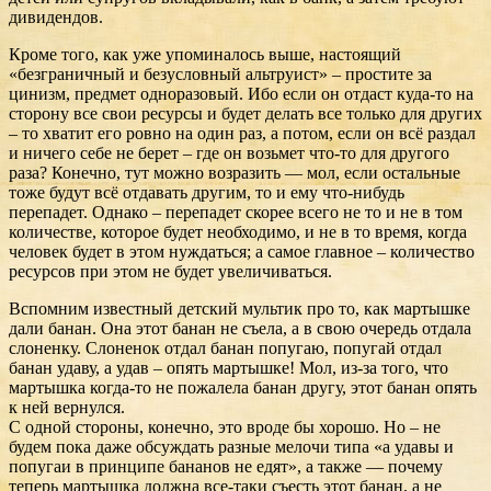
дивидендов.
Кроме того, как уже упоминалось выше, настоящий
«безграничный и безусловный альтруист» – простите за
цинизм, предмет одноразовый. Ибо если он отдаст куда-то на
сторону все свои ресурсы и будет делать все только для других
– то хватит его ровно на один раз, а потом, если он всё раздал
и ничего себе не берет – где он возьмет что-то для другого
раза? Конечно, тут можно возразить — мол, если остальные
тоже будут всё отдавать другим, то и ему что-нибудь
перепадет. Однако – перепадет скорее всего не то и не в том
количестве, которое будет необходимо, и не в то время, когда
человек будет в этом нуждаться; а самое главное – количество
ресурсов при этом не будет увеличиваться.
Вспомним известный детский мультик про то, как мартышке
дали банан. Она этот банан не съела, а в свою очередь отдала
слоненку. Слоненок отдал банан попугаю, попугай отдал
банан удаву, а удав – опять мартышке! Мол, из-за того, что
мартышка когда-то не пожалела банан другу, этот банан опять
к ней вернулся.
С одной стороны, конечно, это вроде бы хорошо. Но – не
будем пока даже обсуждать разные мелочи типа «а удавы и
попугаи в принципе бананов не едят», а также — почему
теперь мартышка должна все-таки съесть этот банан, а не