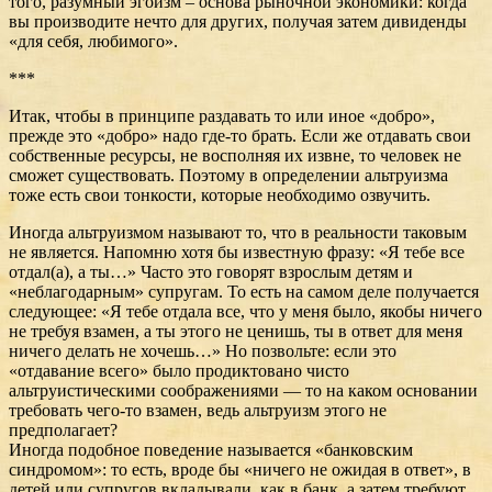
того, разумный эгоизм – основа рыночной экономики: когда
вы производите нечто для других, получая затем дивиденды
«для себя, любимого».
***
Итак, чтобы в принципе раздавать то или иное «добро»,
прежде это «добро» надо где-то брать. Если же отдавать свои
собственные ресурсы, не восполняя их извне, то человек не
сможет существовать. Поэтому в определении альтруизма
тоже есть свои тонкости, которые необходимо озвучить.
Иногда альтруизмом называют то, что в реальности таковым
не является. Напомню хотя бы известную фразу: «Я тебе все
отдал(а), а ты…» Часто это говорят взрослым детям и
«неблагодарным» супругам. То есть на самом деле получается
следующее: «Я тебе отдала все, что у меня было, якобы ничего
не требуя взамен, а ты этого не ценишь, ты в ответ для меня
ничего делать не хочешь…» Но позвольте: если это
«отдавание всего» было продиктовано чисто
альтруистическими соображениями — то на каком основании
требовать чего-то взамен, ведь альтруизм этого не
предполагает?
Иногда подобное поведение называется «банковским
синдромом»: то есть, вроде бы «ничего не ожидая в ответ», в
детей или супругов вкладывали, как в банк, а затем требуют