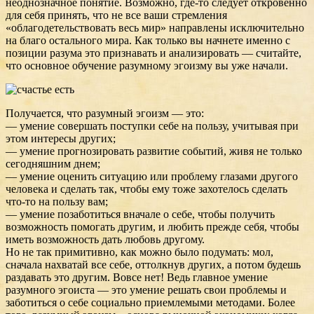
неоднозначное понятие. Возможно, где-то следует откровенно
для себя принять, что не все ваши стремления
«облагодетельствовать весь мир» направлены исключительно
на благо остального мира. Как только вы начнете именно с
позиции разума это признавать и анализировать — считайте,
что основное обучение разумному эгоизму вы уже начали.
Получается, что разумный эгоизм — это:
— умение совершать поступки себе на пользу, учитывая при
этом интересы других;
— умение прогнозировать развитие событий, живя не только
сегодняшним днем;
— умение оценить ситуацию или проблему глазами другого
человека и сделать так, чтобы ему тоже захотелось сделать
что-то на пользу вам;
— умение позаботиться вначале о себе, чтобы получить
возможность помогать другим, и любить прежде себя, чтобы
иметь возможность дать любовь другому.
Но не так примитивно, как можно было подумать: мол,
сначала нахватай все себе, оттолкнув других, а потом будешь
раздавать это другим. Вовсе нет! Ведь главное умение
разумного эгоиста — это умение решать свои проблемы и
заботиться о себе социально приемлемыми методами. Более