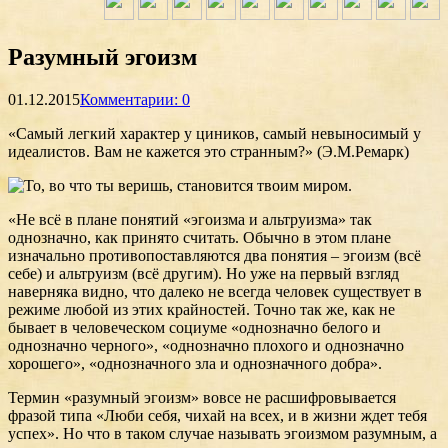
Разумный эгоизм
01.12.2015
Комментарии: 0
«Самый легкий характер у циников, самый невыносимый у
идеалистов. Вам не кажется это странным?» (Э.М.Ремарк)
«Не всё в плане понятий «эгоизма и альтруизма» так
однозначно, как принято считать. Обычно в этом плане
изначально противопоставляются два понятия – эгоизм (всё
себе) и альтруизм (всё другим). Но уже на первый взгляд
наверняка видно, что далеко не всегда человек существует в
режиме любой из этих крайностей. Точно так же, как не
бывает в человеческом социуме «однозначно белого и
однозначно черного», «однозначно плохого и однозначно
хорошего», «однозначного зла и однозначного добра».
Термин «разумный эгоизм» вовсе не расшифровывается
фразой типа «Люби себя, чихай на всех, и в жизни ждет тебя
успех». Но что в таком случае называть эгоизмом разумным, а