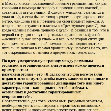
в Мастер-классе, посвященной личным границам, мы как раз
говорили о помощи по запросу и помощи навязываемой, и
сравнивали две ситуации. В одной у женщины развязался и
упал шарф, и если бы не стоящая рядом попутчица в вагоне
метро, женщина так и потеряла бы свой предмет одежды. А
вторая – это ситуация с платком в «Трех мушкетерах» Дюма:
когда желание помочь привело к дуэли. И разница в том, что в
первой ситуации попутчица только ограничилась фразой
«Женщина, у вас шарф упал» – и всё. А во второй ситуации,
если помните, навязчивый помощник сам поднял платок и
чуть ли не запихал в карман уронившему: несмотря на то, что
тот открещивался от данного предмета как только мог.
По идее, умозрительную границу между разумным
эгоизмом и ограниченным альтруизмом можно провести
примерно так:
разумный эгоизм – это «Я делаю нечто для кого-то (или
отдаю что-то кому-то), чтобы иметь какие-то осознанные и
достаточно гарантированные дивиденды того или иного
характера, или – как вариант – чтобы избежать
осознанных и достаточно гарантированных
неприятностей».
Соответственно, для того, чтобы быть разумным эгоистом,
необходимо уметь анализировать вероятность возможных
неприятностей и просчитывать вероятность дивидендов.