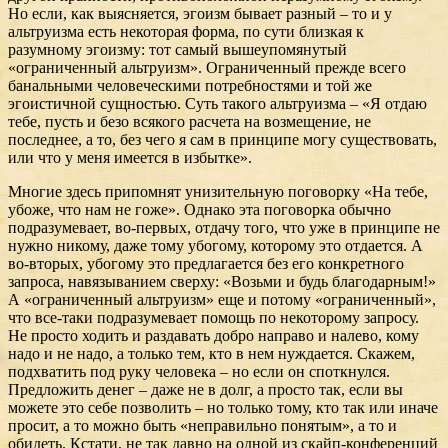
Но если, как выясняется, эгоизм бывает разный – то и у
альтруизма есть некоторая форма, по сути близкая к
разумному эгоизму: тот самый вышеупомянутый
«ограниченный альтруизм». Ограниченный прежде всего
банальными человеческими потребностями и той же
эгоистичной сущностью. Суть такого альтруизма – «Я отдаю
тебе, пусть и безо всякого расчета на возмещение, не
последнее, а то, без чего я сам в принципе могу существовать,
или что у меня имеется в избытке».
Многие здесь припомнят унизительную поговорку «На тебе,
убоже, что нам не гоже». Однако эта поговорка обычно
подразумевает, во-первых, отдачу того, что уже в принципе не
нужно никому, даже тому убогому, которому это отдается. А
во-вторых, убогому это предлагается без его конкретного
запроса, навязыванием сверху: «Возьми и будь благодарным!»
А «ограниченный альтруизм» еще и потому «ограниченный»,
что все-таки подразумевает помощь по некоторому запросу.
Не просто ходить и раздавать добро направо и налево, кому
надо и не надо, а только тем, кто в нем нуждается. Скажем,
подхватить под руку человека – но если он споткнулся.
Предложить денег – даже не в долг, а просто так, если вы
можете это себе позволить – но только тому, кто так или иначе
просит, а то можно быть «неправильно понятым», а то и
обидеть. Кстати, не так давно на одной из скайп-конференций