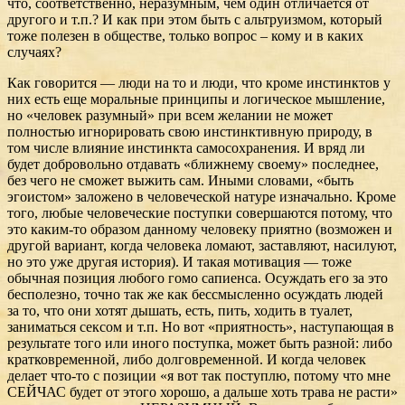
что, соответственно, неразумным, чем один отличается от
другого и т.п.? И как при этом быть с альтруизмом, который
тоже полезен в обществе, только вопрос – кому и в каких
случаях?
Как говорится — люди на то и люди, что кроме инстинктов у
них есть еще моральные принципы и логическое мышление,
но «человек разумный» при всем желании не может
полностью игнорировать свою инстинктивную природу, в
том числе влияние инстинкта самосохранения. И вряд ли
будет добровольно отдавать «ближнему своему» последнее,
без чего не сможет выжить сам. Иными словами, «быть
эгоистом» заложено в человеческой натуре изначально. Кроме
того, любые человеческие поступки совершаются потому, что
это каким-то образом данному человеку приятно (возможен и
другой вариант, когда человека ломают, заставляют, насилуют,
но это уже другая история). И такая мотивация — тоже
обычная позиция любого гомо сапиенса. Осуждать его за это
бесполезно, точно так же как бессмысленно осуждать людей
за то, что они хотят дышать, есть, пить, ходить в туалет,
заниматься сексом и т.п. Но вот «приятность», наступающая в
результате того или иного поступка, может быть разной: либо
кратковременной, либо долговременной. И когда человек
делает что-то с позиции «я вот так поступлю, потому что мне
СЕЙЧАС будет от этого хорошо, а дальше хоть трава не расти»