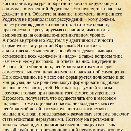
воспитания, культуры и обратной связи от окружающего
социума – внутренний Родитель: «Это нельзя, так надо, ты
должен» и т.п. Обратите внимание: постулаты внутреннего
Родителя не предполагают рассуждений – кому должен,
почему нельзя, для кого надо и т.п. Это тоже область,
практически не регулируемая сознанием, именно для
выполнения на социально-инстинктивном уровне.
А после внутреннего Родителя у адаптивной личности
формируется внутренний Взрослый. Это логика,
аналитическое мышление, способность делать выводы,
осмысление всех «должен» и «надо», а также вопросы типа
«зачем» и «кому выгодно» и ответы на них. Внутренний
Взрослый – субличность, необходимая в том числе для
самостоятельности, независимости и адекватной самооценки.
Но к сожалению, не у всех она формируется полностью и до
конца: увы, не все родители могут формировать подобное
мышление у своих детей. Но так как разумный эгоизм
возможен только при наличии того самого внутреннего
Взрослого, получается, что осуществлять его в массовом
порядке – тоже социально опасно: не обладая «в массе»
необходимой дозой рассудительности и логического
мышления, люди, призываемые к разумному эгоизму, рискуют
стать эгоистами неразумными. Поэтому на протяжении
многих веков идет пропаганда именно альтруизма – как
другой крайности, противоположной неразумному эгоизму.