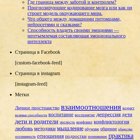
Где граница между заботой и контролем?
Прогнозирующие кодирование мозга или как он
строит модель окружающего мира.
Что общего между домашними питомцами,
нейросетями и сказками?
Способность владеть своими эмоциями —
неотъемлемая составляющая эмоционального
интеллекта
Страница в Facebook
[custom-facebook-feed]
Страница в instagram
[instagram-feed]
Метки
взаимоотношения
Личное пространство
возраст
депрессия
дети
воспитание
восприятие
волевые способности
дети и родители
конфликтология
зрелость
конфликт
мышление
любовь
методики
общение
обучение
общество
практика
отношения
подростки
понимание
осознанность