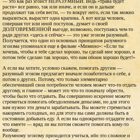
— это как раз эгоист НЕРАЗУМНЫЙ. Ведь «трава будет
расти» все равно, так или иначе, и если он и дальше
продолжит так себя вести, — то вокруг него, если так можно
выразиться, вырастет одна крапива. А вот когда человек,
совершая тот или иной поступок, думает о своей
ДОЛГОВРЕМЕННОЙ выгоде, возможно, поступаясь чем-то
ради других «здесь и сейчас» — это уже эгоизм разумный.
Получается, что один из основных принципов разумного
эгоизма упоминался еще в фильме «Мимино»: «Если ты
хочешь, чтобы я тебе сделал хорошо, ты сделай мне хорошо, я
потом тебе сделаю так хорошо, что нам обоим хорошо будет!»
А если вы хотите, условно скажем, помогать другим —
разумный эгоизм предлагает вначале позаботиться о себе, а
потом о других. Потому, что только элементарно
обеспечивший свои потребности человек может что-то отдать
другому, и главное – может это что-то поначалу обрести,
чтобы было что отдавать. Вы совершенно искренне можете
стремиться помогать обездоленным деньгами, но для этого
вам нужно эти деньги зарабатывать. Вы можете стремиться
накормить голодных, но для этого вы сами должны быть в
состоянии добывать еду. А если вы однократно отдадите все,
что имеете — вряд ли вы потом сможете помогать кому-то
вообще.
Разумному эгоизму приходится учиться, ибо это сложное и