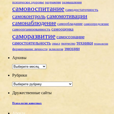
размышления
психическое здоровье
раздражение
самовоспитание
самодостаточность
самомотивации
самоконтроль
самонаблюдение
самообладание
самоопределение
самооценка
самоорганизованность
саморазвитие
самосознание
самостоятельность
техники
смысл
творчество
технологии
эмоции
формирование личности
эклиология
Архивы
Архивы
Рубрики
Рубрики
Дружественные сайты
Психология животных
Аренда