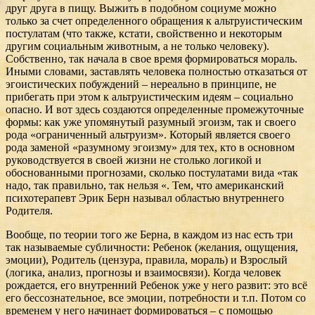
друг друга в пищу. Выжить в подобном социуме можно
только за счет определенного обращения к альтруистическим
постулатам (что также, кстати, свойственно и некоторым
другим социальным животным, а не только человеку).
Собственно, так начала в свое время формироваться мораль.
Иными словами, заставлять человека полностью отказаться от
эгоистических побуждений – нереально в принципе, не
прибегать при этом к альтруистическим идеям – социально
опасно. И вот здесь создаются определенные промежуточные
формы: как уже упомянутый разумный эгоизм, так и своего
рода «ограниченный альтруизм». Который является своего
рода заменой «разумному эгоизму» для тех, кто в основном
руководствуется в своей жизни не столько логикой и
обоснованными прогнозами, сколько постулатами вида «так
надо, так правильно, так нельзя «. Тем, что американский
психотерапевт Эрик Берн называл областью внутреннего
Родителя.
Вообще, по теории того же Берна, в каждом из нас есть три
так называемые субличности: Ребенок (желания, ощущения,
эмоции), Родитель (цензура, правила, мораль) и Взрослый
(логика, анализ, прогнозы и взаимосвязи). Когда человек
рождается, его внутренний Ребенок уже у него развит: это всё
его бессознательное, все эмоции, потребности и т.п. Потом со
временем у него начинает формироваться – с помощью