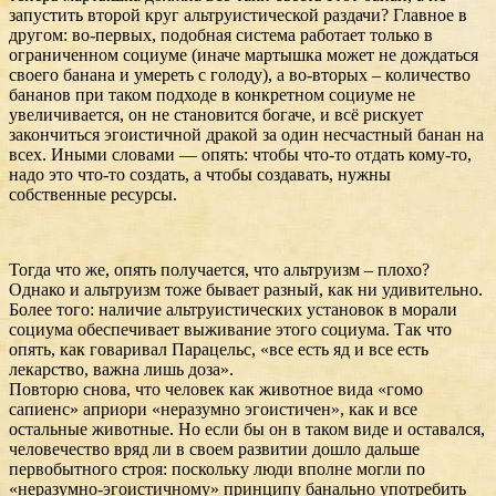
запустить второй круг альтруистической раздачи? Главное в
другом: во-первых, подобная система работает только в
ограниченном социуме (иначе мартышка может не дождаться
своего банана и умереть с голоду), а во-вторых – количество
бананов при таком подходе в конкретном социуме не
увеличивается, он не становится богаче, и всё рискует
закончиться эгоистичной дракой за один несчастный банан на
всех. Иными словами — опять: чтобы что-то отдать кому-то,
надо это что-то создать, а чтобы создавать, нужны
собственные ресурсы.
Тогда что же, опять получается, что альтруизм – плохо?
Однако и альтруизм тоже бывает разный, как ни удивительно.
Более того: наличие альтруистических установок в морали
социума обеспечивает выживание этого социума. Так что
опять, как говаривал Парацельс, «все есть яд и все есть
лекарство, важна лишь доза».
Повторю снова, что человек как животное вида «гомо
сапиенс» априори «неразумно эгоистичен», как и все
остальные животные. Но если бы он в таком виде и оставался,
человечество вряд ли в своем развитии дошло дальше
первобытного строя: поскольку люди вполне могли по
«неразумно-эгоистичному» принципу банально употребить