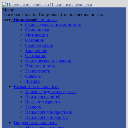
Психология человека
Меню
Психолог онлайн. Социолог, этолог, специалист по
поведению людей.
Психология личности
Самоактуализация личности
Самооценка
Мотивации
Сознание
Саморазвитие
Творчество
Осознание
Критическое мышление
Привязанность
Зависимости
Смыслы
Дружба
Возрастная психология
Кризис среднего возраста
Психология детей
Возраст мудрости
Зрелость
Психология подростков
Психология пожилых
Гендерная психология
Мужская психология