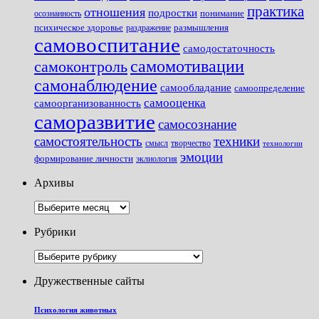
практика
отношения
подростки
понимание
осознанность
размышления
психическое здоровье
раздражение
самовоспитание
самодостаточность
самомотивации
самоконтроль
самонаблюдение
самообладание
самоопределение
самооценка
самоорганизованность
саморазвитие
самосознание
самостоятельность
техники
смысл
творчество
технологии
эмоции
формирование личности
эклиология
Архивы
Архивы
Рубрики
Рубрики
Дружественные сайты
Психология животных