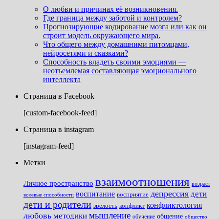
О любви и причинах её возникновения.
Где граница между заботой и контролем?
Прогнозирующие кодирование мозга или как он
строит модель окружающего мира.
Что общего между домашними питомцами,
нейросетями и сказками?
Способность владеть своими эмоциями —
неотъемлемая составляющая эмоционального
интеллекта
Страница в Facebook
[custom-facebook-feed]
Страница в instagram
[instagram-feed]
Метки
взаимоотношения
Личное пространство
возраст
депрессия
дети
воспитание
восприятие
волевые способности
дети и родители
конфликтология
зрелость
конфликт
мышление
любовь
методики
общение
обучение
общество