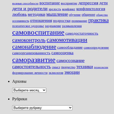
депрессия
дети
воспитание
восприятие
волевые способности
дети и родители
конфликтология
зрелость
конфликт
мышление
любовь
методики
общение
обучение
общество
практика
отношения
подростки
понимание
осознанность
размышления
психическое здоровье
раздражение
самовоспитание
самодостаточность
самомотивации
самоконтроль
самонаблюдение
самообладание
самоопределение
самооценка
самоорганизованность
саморазвитие
самосознание
самостоятельность
техники
смысл
творчество
технологии
эмоции
формирование личности
эклиология
Архивы
Архивы
Рубрики
Рубрики