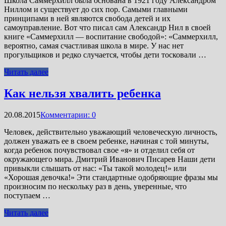
Школа Саммерхилл была основана в 1921 году Александром
Ниллом и существует до сих пор. Самыми главными
принципами в ней являются свобода детей и их
самоуправление. Вот что писал сам Александр Нил в своей
книге «Саммерхилл — воспитание свободой»: «Саммерхилл,
вероятно, самая счастливая школа в мире. У нас нет
прогульщиков и редко случается, чтобы дети тосковали …
Читать далее
Как нельзя хвалить ребенка
20.08.2015
Комментарии: 0
Человек, действительно уважающий человеческую личность,
должен уважать ее в своем ребенке, начиная с той минуты,
когда ребенок почувствовал свое «я» и отделил себя от
окружающего мира. Дмитрий Иванович Писарев Наши дети
привыкли слышать от нас: «Ты такой молодец!» или
«Хорошая девочка!» Эти стандартные одобряющие фразы мы
произносим по нескольку раз в день, уверенные, что
поступаем …
Читать далее