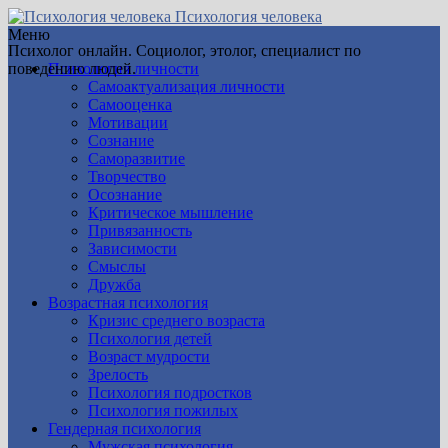
Психология человека
Меню
Психолог онлайн. Социолог, этолог, специалист по
поведению людей.
Психология личности
Самоактуализация личности
Самооценка
Мотивации
Сознание
Саморазвитие
Творчество
Осознание
Критическое мышление
Привязанность
Зависимости
Смыслы
Дружба
Возрастная психология
Кризис среднего возраста
Психология детей
Возраст мудрости
Зрелость
Психология подростков
Психология пожилых
Гендерная психология
Мужская психология