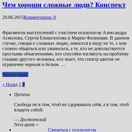
Чем хороши сложные люди? Конспект
20.06.2015
Комментарии: 0
Фрагменты выступлений с участием психологов Александра
Асмолова, Сергея Ениколопова и Марии Фаликман. В данном
случае, говоря о сложных людях, имеются в виду не те, с кем
сложно общаться или уживаться, а те, кто не довольствуется
простыми объяснениями, кто способен взглянуть на проблему
глазами другого человека, кто знает, что спектр цветов не
ограничен черным и белым. …
Читать далее
Пагинация
« Назад
1
2
записей
Цитаты
Свобода не в том, чтоб не сдерживать себя, а в том, чтоб
владеть собой.
—
Достоевский
Next quote »
Связаться с психологом