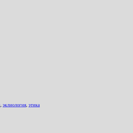
я
,
эклиология
,
этика