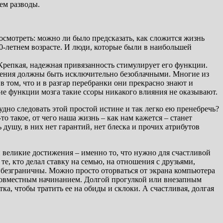
ем разводы.
осмотреть: можно ли было предсказать, как сложится жизнь
0-летнем возрасте. И люди, которые были в наибольшей
 Крепкая, надежная привязанность стимулирует его функции.
шения должны быть исключительно безоблачными. Многие из
в том, что и в разгар перебранки они прекрасно знают и
чие функции мозга такие ссоры никакого влияния не оказывают.
но следовать этой простой истине и так легко ею пренебречь?
 такое, от чего наша жизнь – как нам кажется – станет
 душу, в них нет гарантий, нет блеска и прочих атрибутов
 и великие достижения – именно то, что нужно для счастливой
, кто делал ставку на семью, на отношения с друзьями,
 безграничны. Можно просто оторваться от экрана компьютера
совместным начинанием. Долгой прогулкой или внезапным
а, чтобы тратить ее на обиды и склоки. А счастливая, долгая