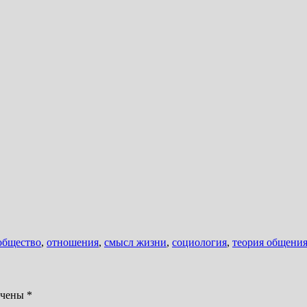
общество
,
отношения
,
смысл жизни
,
социология
,
теория общени
ечены
*