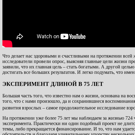
Что делает нас здоровыми и счастливыми на протяжении всей 
исследователи провели опрос, выясняя главные цели жизни пред
заявили, что их главная цель – стать богатыми. А другой цел
достигать все больших результатов. И легко подумать, что имен
ЭКСПЕРИМЕНТ ДЛИНОЙ В 75 ЛЕТ
Большая часть того, что известно нам о жизни, основана на в
того, что с нами произошло, да и сохранившиеся воспоминания
развития взрослых – самое продолжительное исследование взр
На протяжении уже более 75 лет мы наблюдаем за жизнью 724 че
эксперимента. Практически ни один подобный проект не длится
темы, либо прекращается финансирование. И то, что нам удает
обстоятельств и благодаря удивительному упорству нескольких