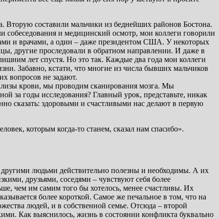
а. Вторую составили мальчики из беднейших районов Бостона.
и собеседования и медицинский осмотр, мои коллеги говорили
ами и врачами, а один – даже президентом США. У некоторых
ицы, другие проследовали в обратном направлении. И даже в
 лишним лет спустя. Но это так. Каждые два года мои коллеги
зни. Забавно, кстати, что многие из числа бывших мальчиков
их вопросов не задают.
нализы крови, мы проводим сканирования мозга. Мы
ой за годы исследования? Главный урок, представьте, никак
енно сказать: здоровыми и счастливыми нас делают в первую
ловек, которым когда-то станем, сказал нам спасибо».
с другими людьми действительно полезны и необходимы. А их
кими, друзьями, соседями – чувствуют себя более
ше, чем им самим того бы хотелось, менее счастливы. Их
казывается более короткой. Самое же печальное в том, что на
ества людей, и в собственной семье. Отсюда – второй
зкими. Как выяснилось, жизнь в состоянии конфликта буквально