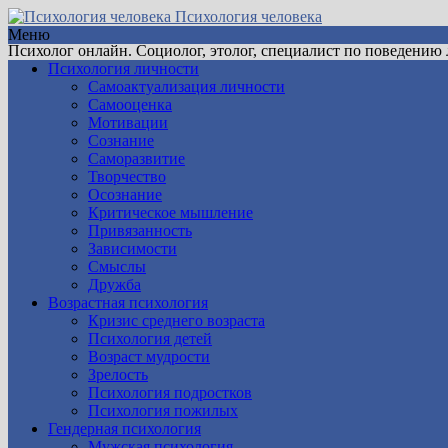
Психология человека
Меню
Психолог онлайн. Социолог, этолог, специалист по поведению
Психология личности
Самоактуализация личности
Самооценка
Мотивации
Сознание
Саморазвитие
Творчество
Осознание
Критическое мышление
Привязанность
Зависимости
Смыслы
Дружба
Возрастная психология
Кризис среднего возраста
Психология детей
Возраст мудрости
Зрелость
Психология подростков
Психология пожилых
Гендерная психология
Мужская психология