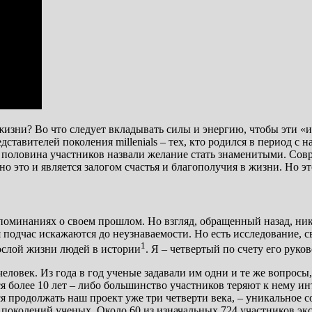
жизни? Во что следует вкладывать силы и энергию, чтобы эти «
ставителей поколения millenials – тех, кто родился в период с
ью половина участников назвали желание стать знаменитыми. Сов
но это и является залогом счастья и благополучия в жизни. Но эт
оспоминаниях о своем прошлом. Но взгляд, обращенный назад, н
 подчас искажаются до неузнаваемости. Но есть исследование, с
1
ослой жизни людей в истории
. Я – четвертый по счету его руко
ловек. Из года в год ученые задавали им одни и те же вопросы,
 более 10 лет – либо большинство участников теряют к нему ин
ся продолжать наш проект уже три четверти века, – уникальное
 поколений ученых. Около 60 из изначальных 724 участников экс