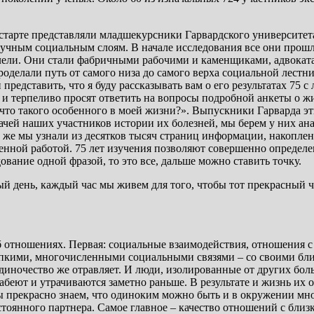
старте представляли младшекурсники Гарвардского университет
учным социальным слоям. В начале исследования все они прошл
слели. Они стали фабричными рабочими и каменщиками, адвокат
оделали путь от самого низа до самого верха социальной лестн
представить, что я буду рассказывать вам о его результатах 75 с
 и терпеливо просят ответить на вопросы подробной анкеты о жи
 что такого особенного в моей жизни?». Выпускники Гарварда эт
ачей наших участников истории их болезней, мы берем у них а
же мы узнали из десятков тысяч страниц информации, накопленн
яженной работой. 75 лет изучения позволяют совершенно определ
вание одной фразой, то это все, дальше можно ставить точку.
й день, каждый час мы живем для того, чтобы тот прекрасный че
б отношениях. Первая: социальные взаимодействия, отношения 
епкими, многочисленными социальными связями – со своими близ
иночество же отравляет. И люди, изолированные от других боль
абеют и утрачиваются заметно раньше. В результате и жизнь их о
 прекрасно знаем, что одиноким можно быть и в окружении множ
стоянного партнера. Самое главное – качество отношений с бли