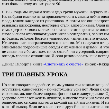
хотя большинству из них уже за 90.
С 1938 года мы изучаем жизни двух групп мужчин. Первую на 
Их выбрали именно из-за принадлежности к самым неблагопол
с родителями каждого из участников. А потом все они повзро
развилась шизофрения, некоторые стали алкоголиками. Одни пр
самых дерзких своих мечтах основатели этого проекта не могли 
снова и снова отыскивают участников исследования, звонят им
из бедных районов Бостона удивляются: «зачем вам это нужно,
Исследование не ограничивается анкетами. Мы получаем от вр
записываем подробнейшие беседы с их женами и детьми. И что 
не связан ни с богатством, ни со славой, ни с усердной, напр
очередь хорошие отношения. И если резюмировать наше исследо
Дэниел Гилберт в книге
«Спотыкаясь о счастье»
писал: «
Кажды
ТРИ ГЛАВНЫХ УРОКА
Но если говорить подробнее, то мы узнали три важных вещи о
отсутствие, одиночество – по-настоящему убивают. Люди с кр
счастливыми, они более здоровы физически и живут дольше. Од
здоровье оставляет желать лучшего, а многие функции мозга сл
одиночество сегодня жалуется каждый пятый американец. И мы
важный вывод. Дело не в количестве друзей и не в наличии по