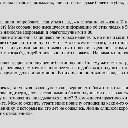
 тепла и заботы, возможно, влияют на нас даже более пагубно, ч
решили попробовать вернуться назад – к середине их жизни. И п
о нет? Мы собрали всю имевшуюся информацию об этих людях в 5
сь наиболее здоровыми и благополучными в 80.
рошие отношения защищают не только наше тело, но и наш мозг.
е сохраняют отличную память. Это совсем не значит, что отно
ться и сутками напролет выяснять отношения. Дело не в этом, а 
нт, когда будет действительно плохо и тяжело. На память и про
наше здоровье и ощущение благополучия. Почему же нам так труд
ениям, нам хочется поскорее чего-то добиться, получить что-то
то трудно, долго и запутанно. В них нужно постоянно вкладывать
оекта, вступая во взрослую жизнь, верили, что богатство, слава
ова подтверждало: счастливыми и благополучными оказывались те
ку на отношения, вкладываться в них? Возможности практически
бите. Можно оживить утратившие новизну отношения каким-то 
нику, с которым вы сто лет не общались. Жизнь слишком коротк
ших отношениях».