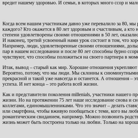
вредит нашему здоровью. И семьи, в которых много ссор и мало
Когда всем нашим участникам давно уже перевалило за 80, мы 
каждого? Кто окажется в 80 лет здоровым и счастливым, а кт
степени удовлетворены своими отношениями в 50 лет, оказали
И наконец, третий усвоенный нами урок состоит в том, что хо
Например, люди, удовлетворенные своими отношениями, дольш
пар в нашем исследовании и после 80 лет способны бурно ссори
чувствуют, что способны положиться на своего партнера в моме
Итак, вывод – старый как мир. Хорошие отношения укрепляют 
Вероятно, потому, что мы люди. Мы склонны к сиюминутными реш
прекрасной и такой уже навсегда и останется. А отношения – э
успеха. И нет конца – это работа всей жизни.
Как и представители поколения millenials, участники нашего пр
жизни. Но на протяжении 75 лет наше исследование снова и сн
коллегами, единомышленниками. Что это значит – делать став
или смартфона, чтобы вживую пообщаться с теми, кого вы лю
романтическим свиданием, например. Можно позвонить родствен
жизнь может быть построена только на любви. Только на хоро