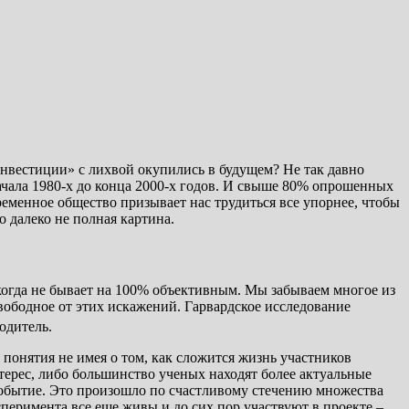
инвестиции» с лихвой окупились в будущем? Не так давно
 начала 1980-х до конца 2000-х годов. И свыше 80% опрошенных
ременное общество призывает нас трудиться все упорнее, чтобы
о далеко не полная картина.
икогда не бывает на 100% объективным. Мы забываем многое из
вободное от этих искажений. Гарвардское исследование
водитель.
 понятия не имея о том, как сложится жизнь участников
терес, либо большинство ученых находят более актуальные
 событие. Это произошло по счастливому стечению множества
перимента все еще живы и до сих пор участвуют в проекте –