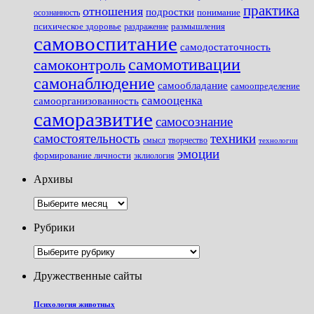
практика
отношения
подростки
понимание
осознанность
размышления
психическое здоровье
раздражение
самовоспитание
самодостаточность
самомотивации
самоконтроль
самонаблюдение
самообладание
самоопределение
самооценка
самоорганизованность
саморазвитие
самосознание
самостоятельность
техники
смысл
творчество
технологии
эмоции
формирование личности
эклиология
Архивы
Архивы
Рубрики
Рубрики
Дружественные сайты
Психология животных