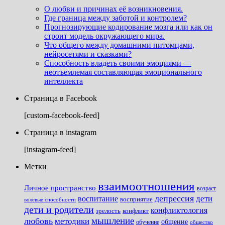
О любви и причинах её возникновения.
Где граница между заботой и контролем?
Прогнозирующие кодирование мозга или как он
строит модель окружающего мира.
Что общего между домашними питомцами,
нейросетями и сказками?
Способность владеть своими эмоциями —
неотъемлемая составляющая эмоционального
интеллекта
Страница в Facebook
[custom-facebook-feed]
Страница в instagram
[instagram-feed]
Метки
взаимоотношения
Личное пространство
возраст
депрессия
дети
воспитание
восприятие
волевые способности
дети и родители
конфликтология
зрелость
конфликт
мышление
любовь
методики
общение
обучение
общество