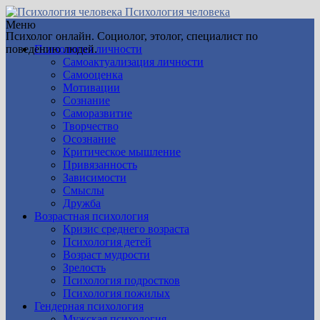
Психология человека
Меню
Психолог онлайн. Социолог, этолог, специалист по
поведению людей.
Психология личности
Самоактуализация личности
Самооценка
Мотивации
Сознание
Саморазвитие
Творчество
Осознание
Критическое мышление
Привязанность
Зависимости
Смыслы
Дружба
Возрастная психология
Кризис среднего возраста
Психология детей
Возраст мудрости
Зрелость
Психология подростков
Психология пожилых
Гендерная психология
Мужская психология