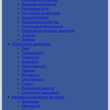
Женская психология
Гендерные роли
Гендерные стереотипы
Андроцентризм
Психологический пол
Гендерная идентичность
Психология половых различий
Агендер
Любовь
Психология конфликта
Гнев
Тревожность
Депрессия
Конфликт
Мнительность
Эмоции
Ненависть
Обидчивость
Стресс
Раздражительность
Оценочное мышление
Высшие психические функции
Внимание
Мышление