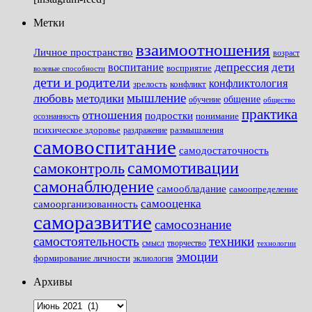
Метки
взаимоотношения
Личное пространство
возраст
депрессия
дети
воспитание
восприятие
волевые способности
дети и родители
конфликтология
зрелость
конфликт
мышление
любовь
методики
общение
обучение
общество
практика
отношения
подростки
понимание
осознанность
размышления
психическое здоровье
раздражение
самовоспитание
самодостаточность
самомотивации
самоконтроль
самонаблюдение
самообладание
самоопределение
самооценка
самоорганизованность
саморазвитие
самосознание
самостоятельность
техники
смысл
творчество
технологии
эмоции
формирование личности
эклиология
Архивы
Архивы