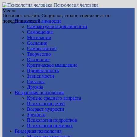
Психология человека
Меню
Психолог онлайн. Социолог, этолог, специалист по
поведению людей.
Психология личности
Самоактуализация личности
Самооценка
Мотивации
Сознание
Саморазвитие
Творчество
Осознание
Критическое мышление
Привязанность
Зависимости
Смыслы
Дружба
Возрастная психология
Кризис среднего возраста
Психология детей
Возраст мудрости
Зрелость
Психология подростков
Психология пожилых
Гендерная психология
Мужская психология