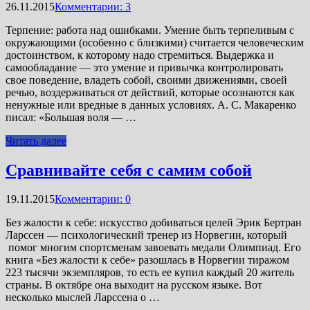
26.11.2015
Комментарии: 3
Терпение: работа над ошибками. Умение быть терпеливым с
окружающими (особенно с близкими) считается человеческим
достоинством, к которому надо стремиться. Выдержка и
самообладание — это умение и привычка контролировать
свое поведение, владеть собой, своими движениями, своей
речью, воздерживаться от действий, которые осознаются как
ненужные или вредные в данных условиях. А. С. Макаренко
писал: «Большая воля — …
Читать далее
Сравнивайте себя с самим собой
19.11.2015
Комментарии: 0
Без жалости к себе: искусство добиваться целей Эрик Бертран
Ларссен — психологический тренер из Норвегии, который
помог многим спортсменам завоевать медали Олимпиад. Его
книга «Без жалости к себе» разошлась в Норвегии тиражом
223 тысячи экземпляров, то есть ее купил каждый 20 житель
страны. В октябре она выходит на русском языке. Вот
несколько мыслей Ларссена о …