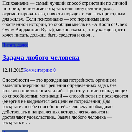
Психоанализ — самый лучший способ странствий по личной
истории, он помогает открыть наш «внутренний дом»,
отремонтировать его, навести порядок и сделать пригодным
для жилья. Если психоанализ — это переписывание
собственной истории, то обобщая мысль из «A Room of One’s
Own» Вирджинии Вульф, можно сказать, что у каждого, кто
хочет писать, должны быть средства и своя …
Читать далее
Задача любого человека
12.11.2015
Комментарии: 0
Способности — это врожденная потребность организма
выделять энергию для решения определенных задач, без
волевого приложения усилий.. При отсутствии совпадающих
со способностями мотиваций — способности не проявляются
(энергия не выделяется без цели ее потребления) Для
раскрытия в себе способностей.. человеку необходимо
действовать в направлениях которые легко даются и
доставляют удовольствие.. Задача любого человека —
раскрыть в …