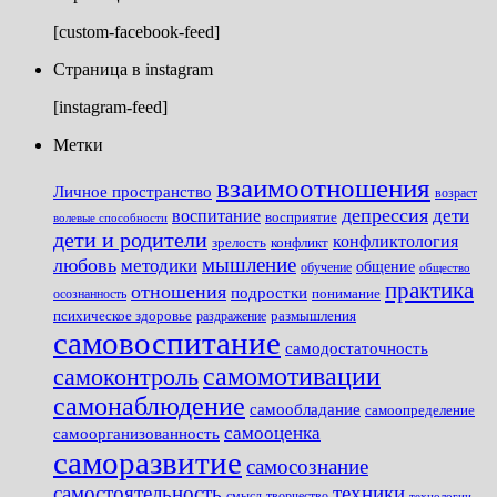
[custom-facebook-feed]
Страница в instagram
[instagram-feed]
Метки
взаимоотношения
Личное пространство
возраст
депрессия
дети
воспитание
восприятие
волевые способности
дети и родители
конфликтология
зрелость
конфликт
мышление
любовь
методики
общение
обучение
общество
практика
отношения
подростки
понимание
осознанность
размышления
психическое здоровье
раздражение
самовоспитание
самодостаточность
самомотивации
самоконтроль
самонаблюдение
самообладание
самоопределение
самооценка
самоорганизованность
саморазвитие
самосознание
самостоятельность
техники
смысл
творчество
технологии