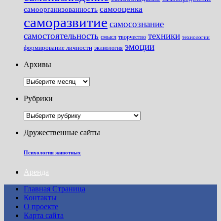
самооценка
самоорганизованность
саморазвитие
самосознание
самостоятельность
техники
смысл
творчество
технологии
эмоции
формирование личности
эклиология
Архивы
Архивы
Рубрики
Рубрики
Дружественные сайты
Психология животных
Аренда
Главная Страница
Контакты
О проекте
Карта сайта