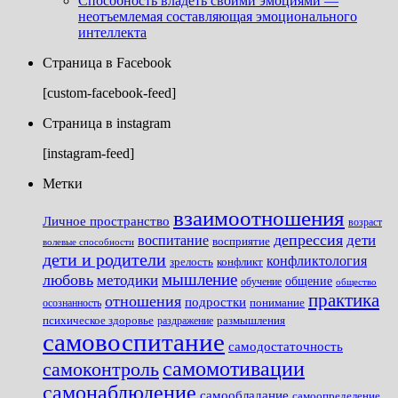
Способность владеть своими эмоциями —
неотъемлемая составляющая эмоционального
интеллекта
Страница в Facebook
[custom-facebook-feed]
Страница в instagram
[instagram-feed]
Метки
взаимоотношения
Личное пространство
возраст
депрессия
дети
воспитание
восприятие
волевые способности
дети и родители
конфликтология
зрелость
конфликт
мышление
любовь
методики
общение
обучение
общество
практика
отношения
подростки
понимание
осознанность
размышления
психическое здоровье
раздражение
самовоспитание
самодостаточность
самомотивации
самоконтроль
самонаблюдение
самообладание
самоопределение