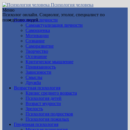
Психология человека
Меню
Психолог онлайн. Социолог, этолог, специалист по
поведению людей.
Психология личности
Самоактуализация личности
Самооценка
Мотивации
Сознание
Саморазвитие
Творчество
Осознание
Критическое мышление
Привязанность
Зависимости
Смыслы
Дружба
Возрастная психология
Кризис среднего возраста
Психология детей
Возраст мудрости
Зрелость
Психология подростков
Психология пожилых
Гендерная психология
Мужская психология